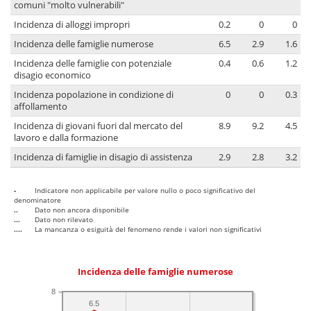
comuni "molto vulnerabili"
Incidenza di alloggi impropri
0.2
0
0
Incidenza delle famiglie numerose
6.5
2.9
1.6
Incidenza delle famiglie con potenziale
0.4
0.6
1.2
disagio economico
Incidenza popolazione in condizione di
0
0
0.3
affollamento
Incidenza di giovani fuori dal mercato del
8.9
9.2
4.5
lavoro e dalla formazione
Incidenza di famiglie in disagio di assistenza
2.9
2.8
3.2
-
Indicatore non applicabile per valore nullo o poco significativo del
denominatore
..
Dato non ancora disponibile
...
Dato non rilevato
....
La mancanza o esiguità del fenomeno rende i valori non significativi
Incidenza delle famiglie numerose
8
6.5