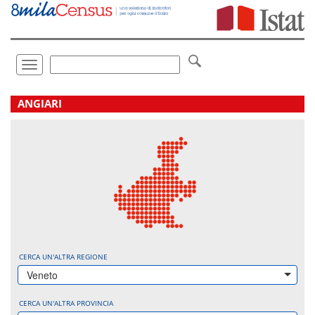
Vai
direttamente
a:
Contenuto
Ricerca
Toggle
navigation
.
ANGIARI
CERCA UN'ALTRA REGIONE
Veneto
CERCA UN'ALTRA PROVINCIA