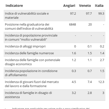
Indicatore
Angiari
Veneto
Italia
Indice di vulnerabilità sociale e
97.2
97.7
99.3
materiale
Posizione nella graduatoria dei
6848
20
-
comuni dell'indice di vulnerabilità
Incidenza di popolazione provinciale
-
-
-
in comuni "molto vulnerabili"
Incidenza di alloggi impropri
0
0.1
0.2
Incidenza delle famiglie numerose
1.6
1.5
1.4
Incidenza delle famiglie con potenziale
1.2
1.1
2.7
disagio economico
Incidenza popolazione in condizione
0.3
0.7
1.5
di affollamento
Incidenza di giovani fuori dal mercato
4.5
7.4
12.3
del lavoro e dalla formazione
Incidenza di famiglie in disagio di
3.2
2.8
3
assistenza
-
Indicatore non applicabile per valore nullo o poco significativo del