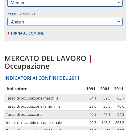
Verona
CERCA UN COMUNE
Angiari
TORNA AL COMUNE
MERCATO DEL LAVORO
|
Occupazione
INDICATORI AI CONFINI DEL 2011
Indicatore
1991
2001
2011
Tasso di occupazione maschile
64.1
59.5
63.7
Tasso di occupazione femminile
28.6
35.5
46.6
Tasso di occupazione
46.2
47.1
54.8
Indice di ricambio occupazionale
92.3
143.2
263.5