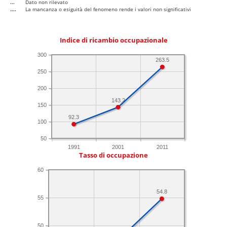
...
Dato non rilevato
....
La mancanza o esiguità del fenomeno rende i valori non significativi
Indice di ricambio occupazionale
300
263.5
250
200
143.2
150
92.3
100
50
1991
2001
2011
Tasso di occupazione
60
54.8
55
50