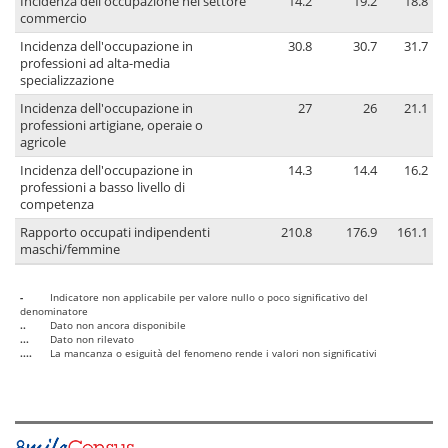
Incidenza dell'occupazione nel settore
14.2
19.2
18.8
commercio
Incidenza dell'occupazione in
30.8
30.7
31.7
professioni ad alta-media
specializzazione
Incidenza dell'occupazione in
27
26
21.1
professioni artigiane, operaie o
agricole
Incidenza dell'occupazione in
14.3
14.4
16.2
professioni a basso livello di
competenza
Rapporto occupati indipendenti
210.8
176.9
161.1
maschi/femmine
-
Indicatore non applicabile per valore nullo o poco significativo del
denominatore
..
Dato non ancora disponibile
...
Dato non rilevato
....
La mancanza o esiguità del fenomeno rende i valori non significativi