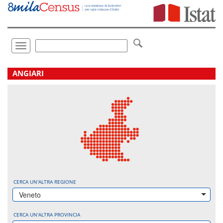
Vai
direttamente
a:
Contenuto
Ricerca
Toggle
navigation
.
ANGIARI
CERCA UN'ALTRA REGIONE
Veneto
CERCA UN'ALTRA PROVINCIA