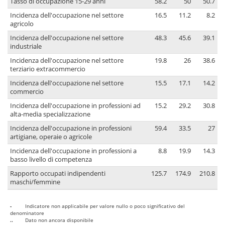
Tasso di occupazione 15-29 anni
58.2
50
50.7
Incidenza dell'occupazione nel settore
16.5
11.2
8.2
agricolo
Incidenza dell'occupazione nel settore
48.3
45.6
39.1
industriale
Incidenza dell'occupazione nel settore
19.8
26
38.6
terziario extracommercio
Incidenza dell'occupazione nel settore
15.5
17.1
14.2
commercio
Incidenza dell'occupazione in professioni ad
15.2
29.2
30.8
alta-media specializzazione
Incidenza dell'occupazione in professioni
59.4
33.5
27
artigiane, operaie o agricole
Incidenza dell'occupazione in professioni a
8.8
19.9
14.3
basso livello di competenza
Rapporto occupati indipendenti
125.7
174.9
210.8
maschi/femmine
-
Indicatore non applicabile per valore nullo o poco significativo del
denominatore
..
Dato non ancora disponibile