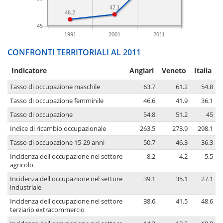
47.1
46.2
45
1991
2001
2011
CONFRONTI TERRITORIALI AL 2011
Indicatore
Angiari
Veneto
Italia
Tasso di occupazione maschile
63.7
61.2
54.8
Tasso di occupazione femminile
46.6
41.9
36.1
Tasso di occupazione
54.8
51.2
45
Indice di ricambio occupazionale
263.5
273.9
298.1
Tasso di occupazione 15-29 anni
50.7
46.3
36.3
Incidenza dell'occupazione nel settore
8.2
4.2
5.5
agricolo
Incidenza dell'occupazione nel settore
39.1
35.1
27.1
industriale
Incidenza dell'occupazione nel settore
38.6
41.5
48.6
terziario extracommercio