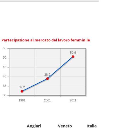
Partecipazione al mercato del lavoro femminile
55
50.6
50
45
38.9
40
35
32.2
30
1991
2001
2011
Angiari
Veneto
Italia