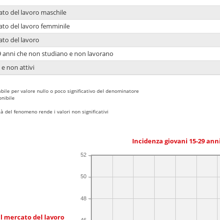
ato del lavoro maschile
ato del lavoro femminile
ato del lavoro
9 anni che non studiano e non lavorano
 e non attivi
bile per valore nullo o poco significativo del denominatore
nibile
 del fenomeno rende i valori non significativi
Incidenza giovani 15-29 an
52
50
48
l mercato del lavoro
46