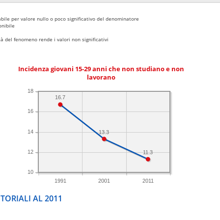
bile per valore nullo o poco significativo del denominatore
nibile
 del fenomeno rende i valori non significativi
Incidenza giovani 15-29 anni che non studiano e non
lavorano
18
16.7
16
14
13.3
12
11.3
10
1991
2001
2011
TORIALI AL 2011