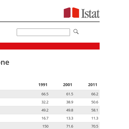
one
1991
2001
2011
66.5
61.5
66.2
32.2
38.9
50.6
49.2
49.8
58.1
16.7
13.3
11.3
150
71.6
70.5