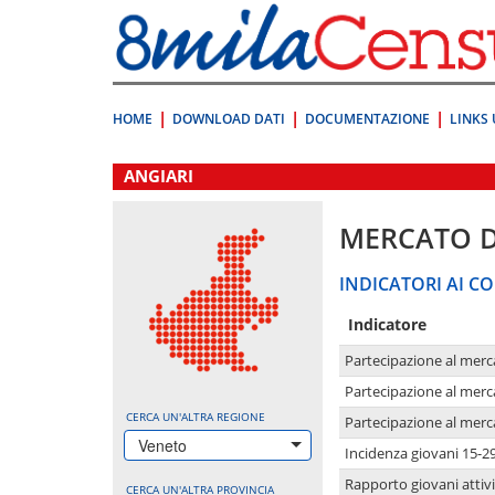
Vai
direttamente
a:
Contenuto
Ricerca
HOME
DOWNLOAD DATI
DOCUMENTAZIONE
LINKS 
.
ANGIARI
MERCATO 
INDICATORI AI CO
Indicatore
Partecipazione al merc
Partecipazione al merc
CERCA UN'ALTRA REGIONE
Partecipazione al merc
Veneto
Incidenza giovani 15-2
Rapporto giovani attivi
CERCA UN'ALTRA PROVINCIA