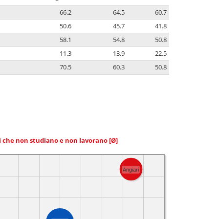
66.2
64.5
60.7
50.6
45.7
41.8
58.1
54.8
50.8
11.3
13.9
22.5
70.5
60.3
50.8
ni che non studiano e non lavorano
[Ø]
Angiari