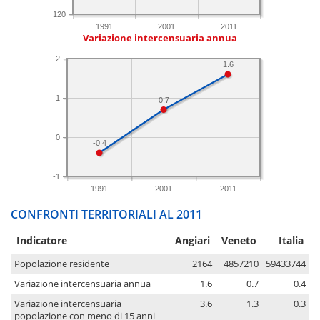
120
1991
2001
2011
Variazione intercensuaria annua
2
1.6
1
0.7
0
-0.4
-1
1991
2001
2011
CONFRONTI TERRITORIALI AL 2011
Indicatore
Angiari
Veneto
Italia
Popolazione residente
2164
4857210
59433744
Variazione intercensuaria annua
1.6
0.7
0.4
Variazione intercensuaria
3.6
1.3
0.3
popolazione con meno di 15 anni