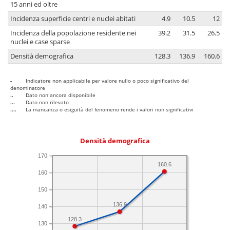
15 anni ed oltre
Incidenza superficie centri e nuclei abitati
4.9
10.5
12
Incidenza della popolazione residente nei
39.2
31.5
26.5
nuclei e case sparse
Densità demografica
128.3
136.9
160.6
-
Indicatore non applicabile per valore nullo o poco significativo del
denominatore
..
Dato non ancora disponibile
...
Dato non rilevato
....
La mancanza o esiguità del fenomeno rende i valori non significativi
Densità demografica
170
160.6
160
150
136.9
140
128.3
130