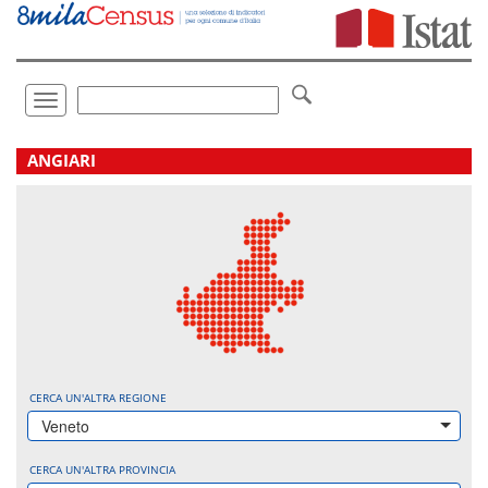
Vai
direttamente
a:
Contenuto
Ricerca
Toggle
navigation
.
ANGIARI
CERCA UN'ALTRA REGIONE
Veneto
CERCA UN'ALTRA PROVINCIA