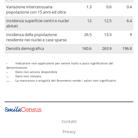
Variazione intercensuaria
1.3
0.6
0.4
popolazione con 15 anni ed oltre
Incidenza superficie centri e nuclei
12
12.5
6.4
abitati
Incidenza della popolazione
26.5
13.3
9
residente nei nuclei e case sparse
Densità demografica
160.6
263.9
196.8
-
Indicatore non applicabile per valore nullo o poco significativo del
denominatore
..
Dato non ancora disponibile
...
Dato non rilevato
....
La mancanza o esiguità del fenomeno rende i valori non significativi
Contatti
Privacy