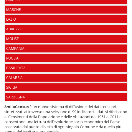
MARCHE
LAZIO
ABRUZZO
MOLISE
CAMPANIA
PUGLIA
BASILICATA
CALABRIA
SICILIA
SARDEGNA
8milaCensus
è un nuovo sistema di diffusione dei dati censuari
sintetizzati attraverso una selezione di 99 indicatori. I dati si riferiscono
ai Censimenti della Popolazione e delle Abitazioni dal 1951 al 2011 e
consentono una lettura dell’evoluzione socio economica del Paese
osservata dal punto di vista di ogni singolo Comune e da quello più
ampio del territorio provinciale.