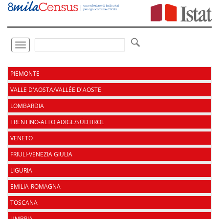
Vai
direttamente
a:
Contenuto
Ricerca
Toggle
navigation
.
PIEMONTE
VALLE D'AOSTA/VALLÉE D'AOSTE
LOMBARDIA
TRENTINO-ALTO ADIGE/SÜDTIROL
VENETO
FRIULI-VENEZIA GIULIA
LIGURIA
EMILIA-ROMAGNA
TOSCANA
UMBRIA