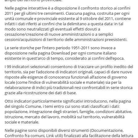
Nelle pagine interattive è a disposizione il confronto storico ai confini
2011 per gli ultimi tre censimenti. Ciascuna pagina, costruita per ogni
unità comunale e provinciale esistente al 9 ottobre del 2011, contiene
infatti i dati riferiti ai confini che la delimitano a questa data: in tal
modo sono neutralizzati gli eventuali effetti dovuti a
cessazione/creazione di nuove amministrazioni o a semplici
cessioni/acquisizioni di territorio delle amministrazioni preesistenti.
Le serie storiche per l’intero periodo 1951-2011 sono invece a
disposizione nella pagina Download per ogni comune italiano
esistente in quest’arco di tempo, considerato ai confini dell’epoca.
I 99 indicatori selezionati consentono di tracciare un profilo inedito del
territorio, sia per l’adozione di indicatori originali, capaci di dare nuove
risposte alle esigenze di conoscenza funzionali all’azione di governo
locale (come l’indice di vulnerabilità sociale e materiale) sia per la
rielaborazione di indici più tradizionali resi confrontabili in serie storica
grazie alla ricostruzione dei dati di base.
Otto indicatori particolarmente significativi introducono, nella pagina
del singolo Comune, i temi entro cui sono stati classificati i dati:
popolazione, integrazione degli stranieri, famiglie, condizioni abitative,
istruzione, mercato del lavoro, mobilità sul territorio, vulnerabilità
sociale e materiale.
Nelle pagine sono disponibili diversi strumenti (Documentazione,
Confronto fra comuni, Link utili) finalizzati alla facilitazione della lettura