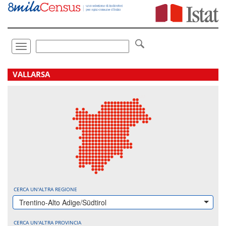
Vai
direttamente
a:
Contenuto
Ricerca
Toggle
navigation
.
VALLARSA
CERCA UN'ALTRA REGIONE
Trentino-Alto Adige/Südtirol
CERCA UN'ALTRA PROVINCIA