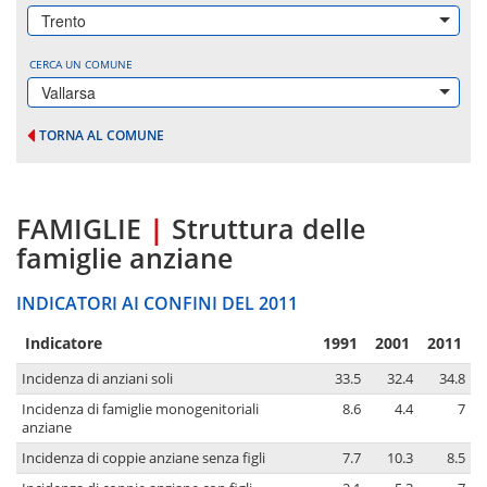
Trento
CERCA UN COMUNE
Vallarsa
TORNA AL COMUNE
FAMIGLIE
|
Struttura delle
famiglie anziane
INDICATORI AI CONFINI DEL 2011
Indicatore
1991
2001
2011
Incidenza di anziani soli
33.5
32.4
34.8
Incidenza di famiglie monogenitoriali
8.6
4.4
7
anziane
Incidenza di coppie anziane senza figli
7.7
10.3
8.5