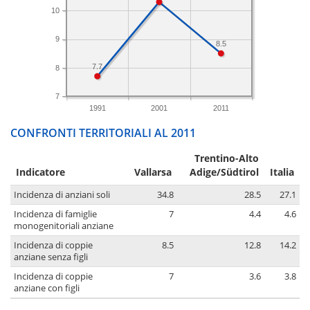
10
9
8.5
7.7
8
7
1991
2001
2011
CONFRONTI TERRITORIALI AL 2011
Trentino-Alto
Indicatore
Vallarsa
Adige/Südtirol
Italia
Incidenza di anziani soli
34.8
28.5
27.1
Incidenza di famiglie
7
4.4
4.6
monogenitoriali anziane
Incidenza di coppie
8.5
12.8
14.2
anziane senza figli
Incidenza di coppie
7
3.6
3.8
anziane con figli