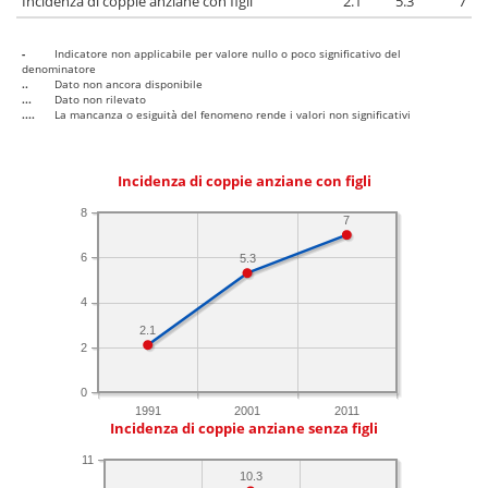
Incidenza di coppie anziane con figli
2.1
5.3
7
-
Indicatore non applicabile per valore nullo o poco significativo del
denominatore
..
Dato non ancora disponibile
...
Dato non rilevato
....
La mancanza o esiguità del fenomeno rende i valori non significativi
Incidenza di coppie anziane con figli
8
7
6
5.3
4
2.1
2
0
1991
2001
2011
Incidenza di coppie anziane senza figli
11
10.3