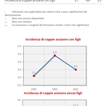
Incidenza di coppie anziane con figli
3.1
4.4
3.5
-
Indicatore non applicabile per valore nullo o poco significativo del
denominatore
..
Dato non ancora disponibile
...
Dato non rilevato
....
La mancanza o esiguità del fenomeno rende i valori non significativi
Incidenza di coppie anziane con figli
5.0
4.4
4.5
4.0
3.5
3.5
3.1
3.0
2.5
1991
2001
2011
Incidenza di coppie anziane senza figli
16
13.7