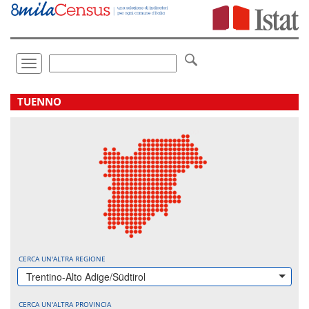
Vai
direttamente
a:
Contenuto
Ricerca
Toggle
navigation
.
TUENNO
CERCA UN'ALTRA REGIONE
Trentino-Alto Adige/Südtirol
CERCA UN'ALTRA PROVINCIA