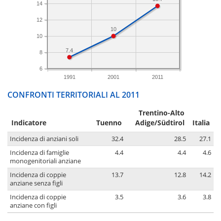
14
12
10
10
7.4
8
6
1991
2001
2011
CONFRONTI TERRITORIALI AL 2011
Trentino-Alto
Indicatore
Tuenno
Adige/Südtirol
Italia
Incidenza di anziani soli
32.4
28.5
27.1
Incidenza di famiglie
4.4
4.4
4.6
monogenitoriali anziane
Incidenza di coppie
13.7
12.8
14.2
anziane senza figli
Incidenza di coppie
3.5
3.6
3.8
anziane con figli