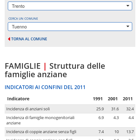
Trento
CERCA UN COMUNE
Tuenno
TORNA AL COMUNE
FAMIGLIE
|
Struttura delle
famiglie anziane
INDICATORI AI CONFINI DEL 2011
Indicatore
1991
2001
2011
Incidenza di anziani soli
25.9
31.6
32.4
Incidenza di famiglie monogenitoriali
6.9
4.3
4.4
anziane
Incidenza di coppie anziane senza figli
7.4
10
13.7