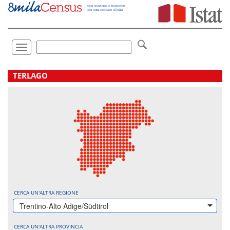
Vai
direttamente
a:
Contenuto
Ricerca
Toggle
navigation
.
TERLAGO
CERCA UN'ALTRA REGIONE
Trentino-Alto Adige/Südtirol
CERCA UN'ALTRA PROVINCIA