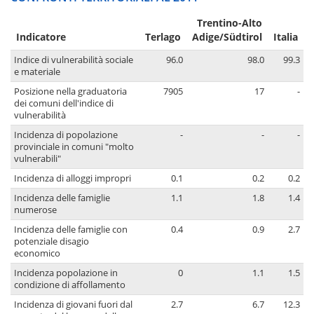
Trentino-Alto
Indicatore
Terlago
Adige/Südtirol
Italia
Indice di vulnerabilità sociale
96.0
98.0
99.3
e materiale
Posizione nella graduatoria
7905
17
-
dei comuni dell'indice di
vulnerabilità
Incidenza di popolazione
-
-
-
provinciale in comuni "molto
vulnerabili"
Incidenza di alloggi impropri
0.1
0.2
0.2
Incidenza delle famiglie
1.1
1.8
1.4
numerose
Incidenza delle famiglie con
0.4
0.9
2.7
potenziale disagio
economico
Incidenza popolazione in
0
1.1
1.5
condizione di affollamento
Incidenza di giovani fuori dal
2.7
6.7
12.3