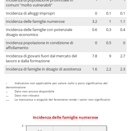
Incidenza di popolazione provinciale in
-
-
-
comuni "molto vulnerabili"
Incidenza di alloggi impropri
0
0.1
0.1
Incidenza delle famiglie numerose
3.2
1
1.1
Incidenza delle famiglie con potenziale
0.6
0.3
0.4
disagio economico
Incidenza popolazione in condizione di
0
0.5
0
affollamento
Incidenza di giovani fuori dal mercato del
7.8
9
2.7
lavoro e dalla formazione
Incidenza di famiglie in disagio di assistenza
1.6
2.2
2.3
-
Indicatore non applicabile per valore nullo o poco significativo del
denominatore
..
Dato non ancora disponibile
...
Dato non rilevato
....
La mancanza o esiguità del fenomeno rende i valori non significativi
Incidenza delle famiglie numerose
4