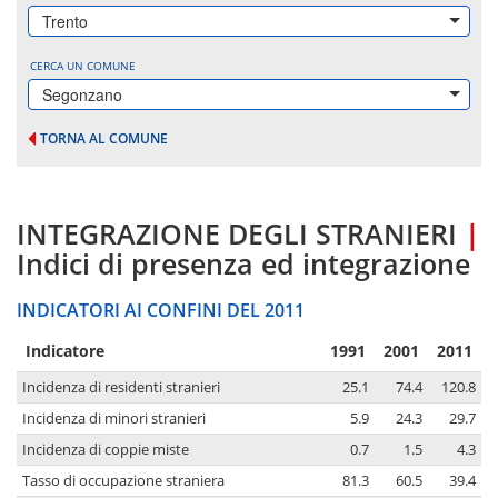
Trento
CERCA UN COMUNE
Segonzano
TORNA AL COMUNE
INTEGRAZIONE DEGLI STRANIERI
|
Indici di presenza ed integrazione
INDICATORI AI CONFINI DEL 2011
Indicatore
1991
2001
2011
Incidenza di residenti stranieri
25.1
74.4
120.8
Incidenza di minori stranieri
5.9
24.3
29.7
Incidenza di coppie miste
0.7
1.5
4.3
Tasso di occupazione straniera
81.3
60.5
39.4