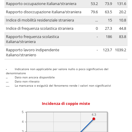
Rapporto occupazione italiana/straniera
53.2
73.9
131.6
Rapporto disoccupazione italiana/straniera
79.6
63.5
20.2
Indice di mobilità residenziale straniera
...
15
10.8
Indice di frequenza scolastica straniera
0
27.3
44.8
Rapporto frequenza scolastica
-
186
83.8
italiana/straniera
Rapporto lavoro indipendente
-
123.7
1039.2
italiano/straniero
-
Indicatore non applicabile per valore nullo o poco significativo del
denominatore
..
Dato non ancora disponibile
...
Dato non rilevato
....
La mancanza o esiguità del fenomeno rende i valori non significativi
Incidenza di coppie miste
5
4.3
4
3