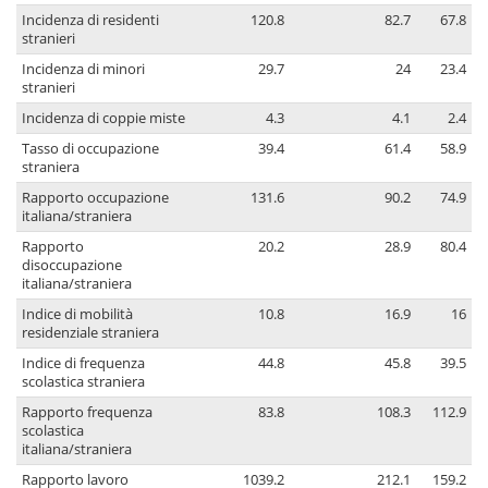
Incidenza di residenti
120.8
82.7
67.8
stranieri
Incidenza di minori
29.7
24
23.4
stranieri
Incidenza di coppie miste
4.3
4.1
2.4
Tasso di occupazione
39.4
61.4
58.9
straniera
Rapporto occupazione
131.6
90.2
74.9
italiana/straniera
Rapporto
20.2
28.9
80.4
disoccupazione
italiana/straniera
Indice di mobilità
10.8
16.9
16
residenziale straniera
Indice di frequenza
44.8
45.8
39.5
scolastica straniera
Rapporto frequenza
83.8
108.3
112.9
scolastica
italiana/straniera
Rapporto lavoro
1039.2
212.1
159.2