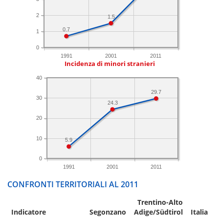
2
1.5
0.7
1
0
1991
2001
2011
Incidenza di minori stranieri
40
29.7
30
24.3
20
10
5.9
0
1991
2001
2011
CONFRONTI TERRITORIALI AL 2011
Trentino-Alto
Indicatore
Segonzano
Adige/Südtirol
Italia