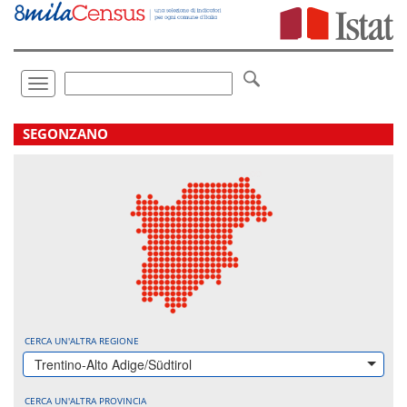
Vai
direttamente
a:
Contenuto
Ricerca
Toggle
navigation
.
SEGONZANO
CERCA UN'ALTRA REGIONE
Trentino-Alto Adige/Südtirol
CERCA UN'ALTRA PROVINCIA