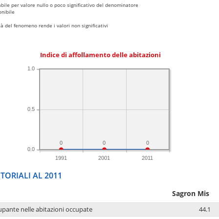
bile per valore nullo o poco significativo del denominatore
nibile
 del fenomeno rende i valori non significativi
Indice di affollamento delle abitazioni
1.0
0.5
0
0
0
0.0
1991
2001
2011
TORIALI AL 2011
Sagron Mis
upante nelle abitazioni occupate
44.1