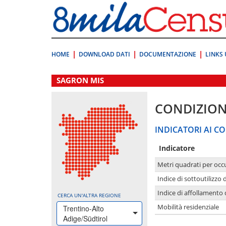
Vai
direttamente
a:
Contenuto
Ricerca
HOME
DOWNLOAD DATI
DOCUMENTAZIONE
LINKS 
.
SAGRON MIS
CONDIZION
INDICATORI AI CO
Indicatore
Metri quadrati per occ
Indice di sottoutilizzo 
Indice di affollamento 
CERCA UN'ALTRA REGIONE
Mobilità residenziale
Trentino-Alto
Adige/Südtirol