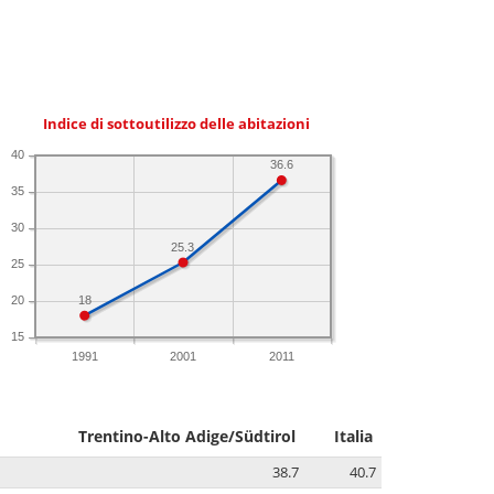
Indice di sottoutilizzo delle abitazioni
40
36.6
35
30
25.3
25
18
20
15
1991
2001
2011
Trentino-Alto Adige/Südtirol
Italia
38.7
40.7