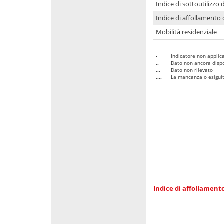
Indice di sottoutilizzo 
Indice di affollamento 
Mobilità residenziale
-
Indicatore non applica
..
Dato non ancora dispo
...
Dato non rilevato
....
La mancanza o esiguità
Indice di affollamento