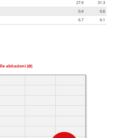
27.9
31.3
0.4
0.6
6.7
6.1
elle abitazioni
[Ø]