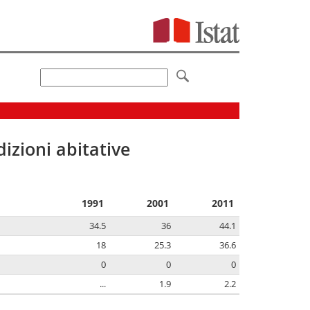
izioni abitative
1991
2001
2011
34.5
36
44.1
18
25.3
36.6
0
0
0
...
1.9
2.2