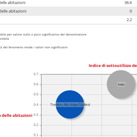
delle abitazioni
36.6
delle abitazioni
0
2.2
bile per valore nullo o poco significativo del denominatore
nibile
 del fenomeno rende i valori non significativi
Indice di sottoutilizzo d
0.7
0.6
Italia
0.5
0.4
Trentino-Alto Adige/Südtirol
 delle abitazioni
0.3
0.2
0.1