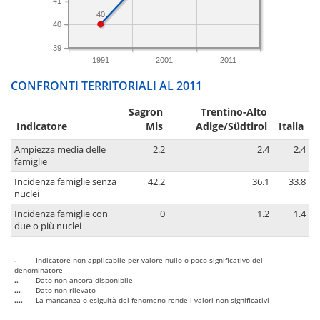
41
40
40
39
1991
2001
2011
CONFRONTI TERRITORIALI AL 2011
Sagron
Trentino-Alto
Indicatore
Mis
Adige/Südtirol
Italia
Ampiezza media delle
2.2
2.4
2.4
famiglie
Incidenza famiglie senza
42.2
36.1
33.8
nuclei
Incidenza famiglie con
0
1.2
1.4
due o più nuclei
-
Indicatore non applicabile per valore nullo o poco significativo del
denominatore
..
Dato non ancora disponibile
...
Dato non rilevato
....
La mancanza o esiguità del fenomeno rende i valori non significativi