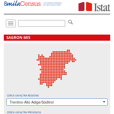
Vai
direttamente
a:
Contenuto
Ricerca
Toggle
navigation
.
SAGRON MIS
CERCA UN'ALTRA REGIONE
Trentino-Alto Adige/Südtirol
CERCA UN'ALTRA PROVINCIA