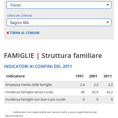
Trento
CERCA UN COMUNE
Sagron Mis
TORNA AL COMUNE
FAMIGLIE
|
Struttura familiare
INDICATORI AI CONFINI DEL 2011
Indicatore
1991
2001
2011
Ampiezza media delle famiglie
2.4
2.3
2.2
Incidenza famiglie senza nuclei
40
42.9
42.2
Incidenza famiglie con due o più nuclei
0
0
0
-
Indicatore non applicabile per valore nullo o poco significativo del
denominatore