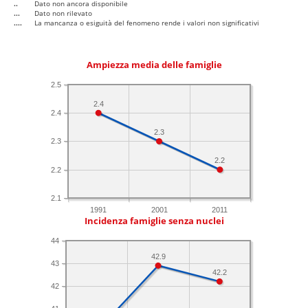
..
Dato non ancora disponibile
...
Dato non rilevato
....
La mancanza o esiguità del fenomeno rende i valori non significativi
Ampiezza media delle famiglie
2.5
2.4
2.4
2.3
2.3
2.2
2.2
2.1
1991
2001
2011
Incidenza famiglie senza nuclei
44
42.9
43
42.2
42