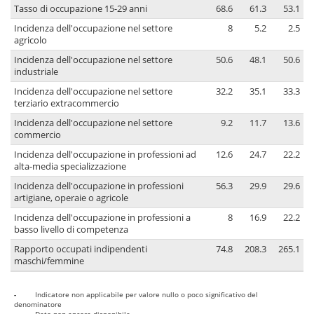
Tasso di occupazione 15-29 anni
68.6
61.3
53.1
Incidenza dell'occupazione nel settore
8
5.2
2.5
agricolo
Incidenza dell'occupazione nel settore
50.6
48.1
50.6
industriale
Incidenza dell'occupazione nel settore
32.2
35.1
33.3
terziario extracommercio
Incidenza dell'occupazione nel settore
9.2
11.7
13.6
commercio
Incidenza dell'occupazione in professioni ad
12.6
24.7
22.2
alta-media specializzazione
Incidenza dell'occupazione in professioni
56.3
29.9
29.6
artigiane, operaie o agricole
Incidenza dell'occupazione in professioni a
8
16.9
22.2
basso livello di competenza
Rapporto occupati indipendenti
74.8
208.3
265.1
maschi/femmine
-
Indicatore non applicabile per valore nullo o poco significativo del
denominatore