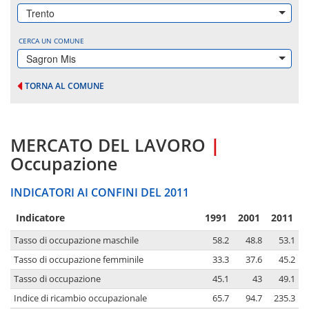
Trento
CERCA UN COMUNE
Sagron Mis
TORNA AL COMUNE
MERCATO DEL LAVORO
|
Occupazione
INDICATORI AI CONFINI DEL 2011
Indicatore
1991
2001
2011
Tasso di occupazione maschile
58.2
48.8
53.1
Tasso di occupazione femminile
33.3
37.6
45.2
Tasso di occupazione
45.1
43
49.1
Indice di ricambio occupazionale
65.7
94.7
235.3