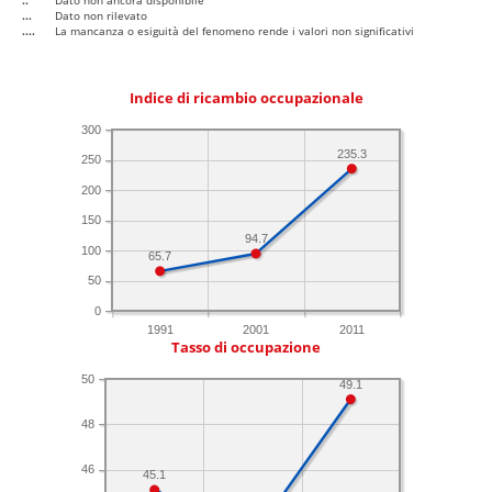
..
Dato non ancora disponibile
...
Dato non rilevato
....
La mancanza o esiguità del fenomeno rende i valori non significativi
Indice di ricambio occupazionale
300
235.3
250
200
150
94.7
100
65.7
50
0
1991
2001
2011
Tasso di occupazione
50
49.1
48
46
45.1