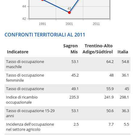
44
43
42
1991
2001
2011
CONFRONTI TERRITORIALI AL 2011
Sagron
Trentino-Alto
Indicatore
Mis
Adige/Südtirol
Italia
Tasso di occupazione
53.1
64.2
54.8
maschile
Tasso di occupazione
45.2
48
36.1
femminile
Tasso di occupazione
49.1
55.9
45
Indice di ricambio
235.3
241.9
298.1
occupazionale
Tasso di occupazione 15-29
53.1
50.6
36.3
anni
Incidenza dell'occupazione
2.5
7.7
5.5
nel settore agricolo