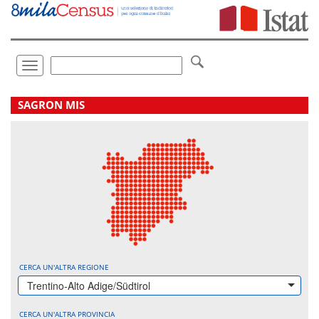
Vai
direttamente
a:
Contenuto
Ricerca
Toggle
navigation
.
SAGRON MIS
CERCA UN'ALTRA REGIONE
Trentino-Alto Adige/Südtirol
CERCA UN'ALTRA PROVINCIA