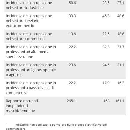
Incidenza dell'occupazione
50.6
23.5
27.1
nel settore industriale
Incidenza dell'occupazione
33.3
46.3
48.6
nel settore terziario
extracommercio
Incidenza dell'occupazione
13.6
22.5
18.8
nel settore commercio
Incidenza dell'occupazione in
22.2
32.3
31.7
professioni ad alta-media
specializzazione
Incidenza dell'occupazione in
29.6
24.5
21.1
professioni artigiane, operaie
o agricole
Incidenza dell'occupazione in
22.2
12.9
16.2
professioni a basso livello di
competenza
Rapporto occupati
265.1
168
161.1
indipendenti
maschi/femmine
-
Indicatore non applicabile per valore nullo o poco significativo del
denominatore