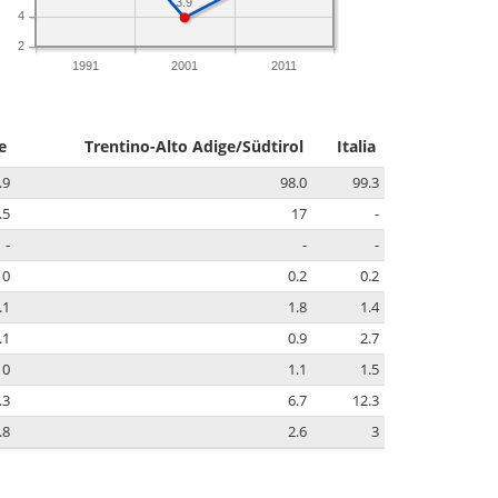
3.9
4
2
1991
2001
2011
e
Trentino-Alto Adige/Südtirol
Italia
.9
98.0
99.3
.5
17
-
-
-
-
0
0.2
0.2
.1
1.8
1.4
.1
0.9
2.7
0
1.1
1.5
.3
6.7
12.3
.8
2.6
3