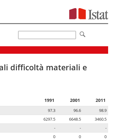
li difficoltà materiali e
1991
2001
2011
97.3
96.6
98.9
6297.5
6648.5
3460.5
-
-
-
0
0
0