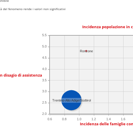
nibile
 del fenomeno rende i valori non significativi
Incidenza popolazione in 
5.5
5.0
Ronzone
4.5
4.0
in disagio di assistenza
3.5
3.0
Trentino-Alto Adige/Südtirol
2.5
2.0
0.6
0.8
1.0
1.2
1.4
1.6
Incidenza delle famiglie co