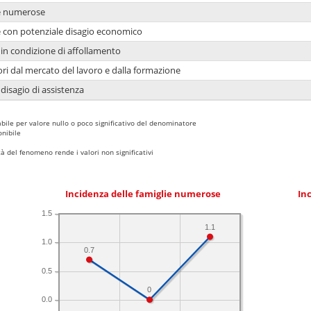
ie numerose
ie con potenziale disagio economico
in condizione di affollamento
ori dal mercato del lavoro e dalla formazione
 disagio di assistenza
bile per valore nullo o poco significativo del denominatore
nibile
 del fenomeno rende i valori non significativi
Incidenza delle famiglie numerose
Inc
1.5
1.1
1.0
0.7
0.5
0
0.0