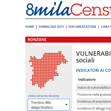
Vai
direttamente
a:
Contenuto
Ricerca
HOME
DOWNLOAD DATI
DOCUMENTAZIONE
LINKS 
.
RONZONE
VULNERABI
sociali
INDICATORI AI CO
Indicatore
Indice di vulnerabilità 
Posizione nella graduat
CERCA UN'ALTRA REGIONE
Incidenza di popolazio
Trentino-Alto
Adige/Südtirol
Incidenza di alloggi im