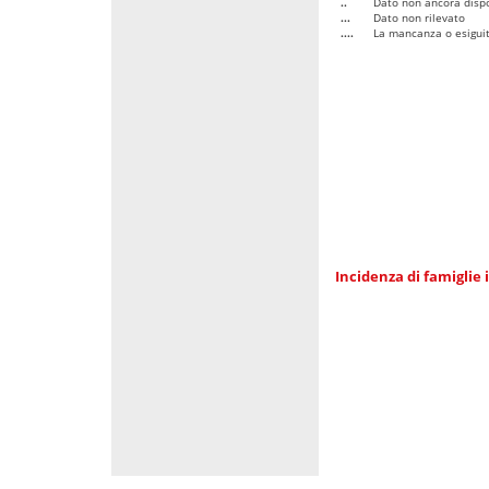
..
Dato non ancora dispo
...
Dato non rilevato
....
La mancanza o esiguità
Incidenza di famiglie 