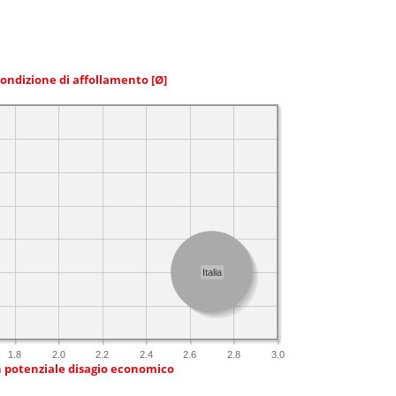
condizione di affollamento
[Ø]
Italia
1.8
2.0
2.2
2.4
2.6
2.8
3.0
n potenziale disagio economico