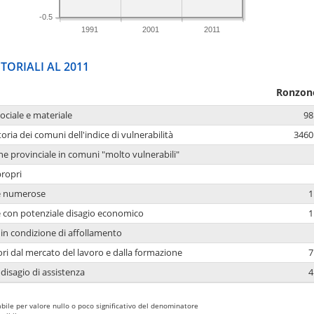
-0.5
1991
2001
2011
TORIALI AL 2011
Ronzon
sociale e materiale
98
oria dei comuni dell'indice di vulnerabilità
3460
ne provinciale in comuni "molto vulnerabili"
propri
ie numerose
1
ie con potenziale disagio economico
1
in condizione di affollamento
ori dal mercato del lavoro e dalla formazione
7
 disagio di assistenza
4
bile per valore nullo o poco significativo del denominatore