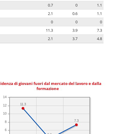
0.7
0
1.1
2.1
0.6
1.1
0
0
0
11.3
3.9
7.3
2.1
3.7
4.8
idenza di giovani fuori dal mercato del lavoro e dalla
formazione
14
11.3
12
10
7.3
8
6