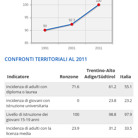
100
100
95
92.3
90
90
85
1991
2001
2011
CONFRONTI TERRITORIALI AL 2011
Trentino-Alto
Indicatore
Ronzone
Adige/Südtirol
Italia
Incidenza di adulti con
71.6
61.2
55.1
diploma o laurea
Incidenza di giovani con
0
23.8
23.2
istruzione universitaria
Livello di istruzione dei
100
98.8
97.9
giovani 15-19 anni
Incidenza di adulti con la
23.9
31.2
33.5
licenza media