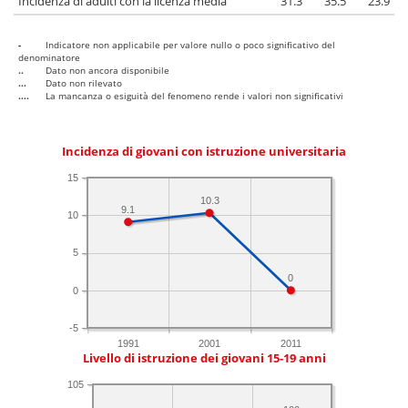
Incidenza di adulti con la licenza media
31.3
35.5
23.9
-
Indicatore non applicabile per valore nullo o poco significativo del
denominatore
..
Dato non ancora disponibile
...
Dato non rilevato
....
La mancanza o esiguità del fenomeno rende i valori non significativi
Incidenza di giovani con istruzione universitaria
15
10.3
9.1
10
5
0
0
-5
1991
2001
2011
Livello di istruzione dei giovani 15-19 anni
105