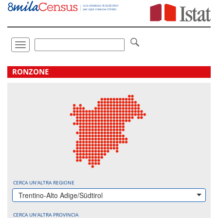
Vai
direttamente
a:
Contenuto
Ricerca
Toggle
navigation
.
RONZONE
CERCA UN'ALTRA REGIONE
Trentino-Alto Adige/Südtirol
CERCA UN'ALTRA PROVINCIA