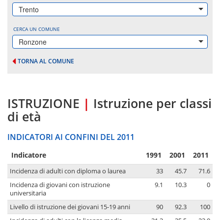
Trento
CERCA UN COMUNE
Ronzone
TORNA AL COMUNE
ISTRUZIONE
|
Istruzione per classi
di età
INDICATORI AI CONFINI DEL 2011
Indicatore
1991
2001
2011
Incidenza di adulti con diploma o laurea
33
45.7
71.6
Incidenza di giovani con istruzione
9.1
10.3
0
universitaria
Livello di istruzione dei giovani 15-19 anni
90
92.3
100