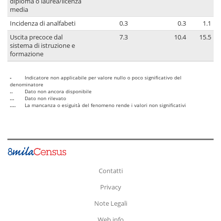
diploma o laurea/licenza
media
Incidenza di analfabeti
0.3
0.3
1.1
Uscita precoce dal
7.3
10.4
15.5
sistema di istruzione e
formazione
-
Indicatore non applicabile per valore nullo o poco significativo del
denominatore
..
Dato non ancora disponibile
...
Dato non rilevato
....
La mancanza o esiguità del fenomeno rende i valori non significativi
Contatti
Privacy
Note Legali
Web info