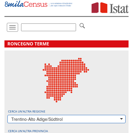
Vai
direttamente
a:
Contenuto
Ricerca
Toggle
navigation
.
RONCEGNO TERME
CERCA UN'ALTRA REGIONE
Trentino-Alto Adige/Südtirol
CERCA UN'ALTRA PROVINCIA