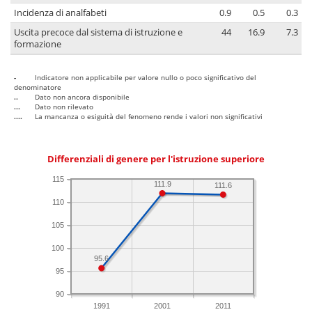
Incidenza di analfabeti
0.9
0.5
0.3
Uscita precoce dal sistema di istruzione e
44
16.9
7.3
formazione
-
Indicatore non applicabile per valore nullo o poco significativo del
denominatore
..
Dato non ancora disponibile
...
Dato non rilevato
....
La mancanza o esiguità del fenomeno rende i valori non significativi
Differenziali di genere per l'istruzione superiore
115
111.9
111.6
110
105
100
95.6
95
90
1991
2001
2011