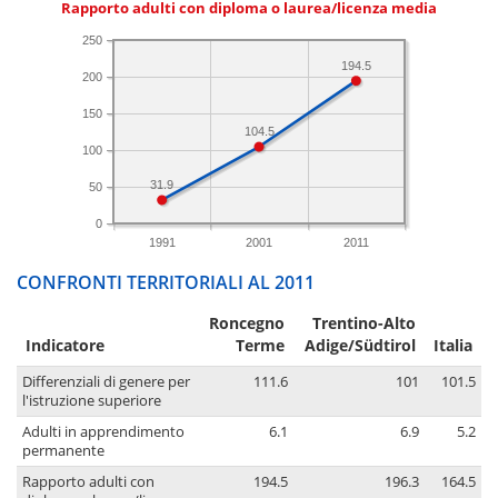
Rapporto adulti con diploma o laurea/licenza media
250
194.5
200
150
104.5
100
31.9
50
0
1991
2001
2011
CONFRONTI TERRITORIALI AL 2011
Roncegno
Trentino-Alto
Indicatore
Terme
Adige/Südtirol
Italia
Differenziali di genere per
111.6
101
101.5
l'istruzione superiore
Adulti in apprendimento
6.1
6.9
5.2
permanente
Rapporto adulti con
194.5
196.3
164.5