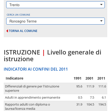
Trento
CERCA UN COMUNE
Roncegno Terme
TORNA AL COMUNE
ISTRUZIONE
|
Livello generale di
istruzione
INDICATORI AI CONFINI DEL 2011
Indicatore
1991
2001
2011
Differenziali di genere per l'istruzione
95.6
111.9
111.6
superiore
Adulti in apprendimento permanente
0.5
7.5
6.1
Rapporto adulti con diploma o
31.9
104.5
194.5
laurea/licenza media