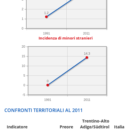
2
1.2
1
0
1991
2011
Incidenza di minori stranieri
20
14.3
15
10
5
0
0
-5
1991
2011
CONFRONTI TERRITORIALI AL 2011
Trentino-Alto
Indicatore
Preore
Adige/Südtirol
Italia