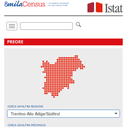
Vai
direttamente
a:
Contenuto
Ricerca
Toggle
navigation
.
PREORE
CERCA UN'ALTRA REGIONE
Trentino-Alto Adige/Südtirol
CERCA UN'ALTRA PROVINCIA