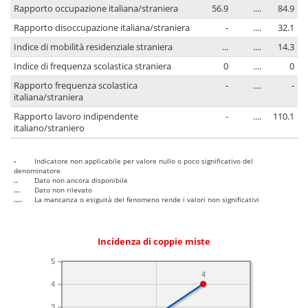
Rapporto occupazione italiana/straniera
56.9
....
84.9
Rapporto disoccupazione italiana/straniera
-
....
32.1
Indice di mobilità residenziale straniera
...
....
14.3
Indice di frequenza scolastica straniera
0
....
0
Rapporto frequenza scolastica
-
....
-
italiana/straniera
Rapporto lavoro indipendente
-
....
110.1
italiano/straniero
-
Indicatore non applicabile per valore nullo o poco significativo del
denominatore
..
Dato non ancora disponibile
...
Dato non rilevato
....
La mancanza o esiguità del fenomeno rende i valori non significativi
Incidenza di coppie miste
5
4
4
3