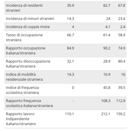
Incidenza di residenti
35.9
82.7
67.8
stranieri
Incidenza di minori stranieri
14.3
24
23.4
Incidenza di coppie miste
4
4.1
2.4
Tasso di occupazione
66.7
61.4
58.9
straniera
Rapporto occupazione
84.9
90.2
74.9
italiana/straniera
Rapporto disoccupazione
32.1
28.9
80.4
italiana/straniera
Indice di mobilità
14.3
16.9
16
residenziale straniera
Indice di frequenza
0
45.8
39.5
scolastica straniera
Rapporto frequenza
-
108.3
112.9
scolastica italiana/straniera
Rapporto lavoro
110.1
212.1
159.2
indipendente
italiano/straniero