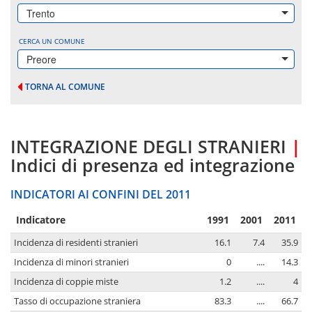
Trento
CERCA UN COMUNE
Preore
TORNA AL COMUNE
INTEGRAZIONE DEGLI STRANIERI
|
Indici di presenza ed integrazione
INDICATORI AI CONFINI DEL 2011
Indicatore
1991
2001
2011
Incidenza di residenti stranieri
16.1
7.4
35.9
Incidenza di minori stranieri
0
....
14.3
Incidenza di coppie miste
1.2
....
4
Tasso di occupazione straniera
83.3
....
66.7