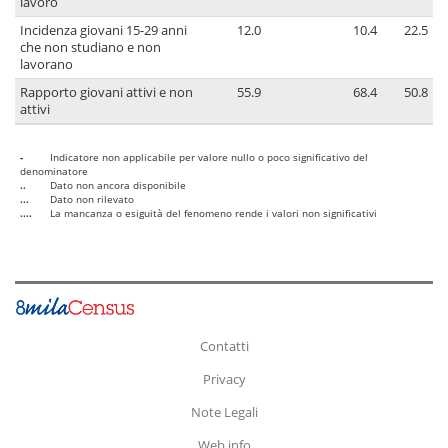
lavoro
Incidenza giovani 15-29 anni
12.0
10.4
22.5
che non studiano e non
lavorano
Rapporto giovani attivi e non
55.9
68.4
50.8
attivi
-
Indicatore non applicabile per valore nullo o poco significativo del
denominatore
..
Dato non ancora disponibile
...
Dato non rilevato
....
La mancanza o esiguità del fenomeno rende i valori non significativi
Contatti
Privacy
Note Legali
Web info