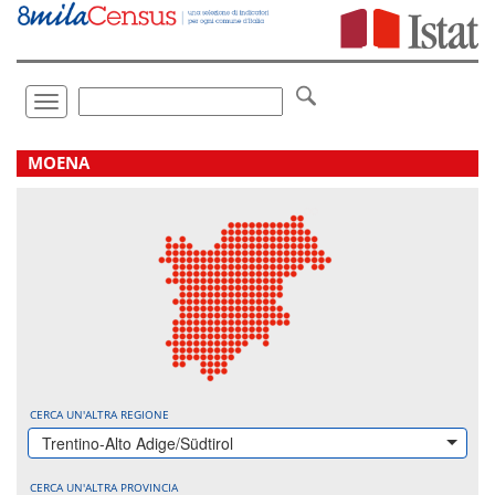
Vai
direttamente
a:
Contenuto
Ricerca
Toggle
navigation
.
MOENA
CERCA UN'ALTRA REGIONE
Trentino-Alto Adige/Südtirol
CERCA UN'ALTRA PROVINCIA