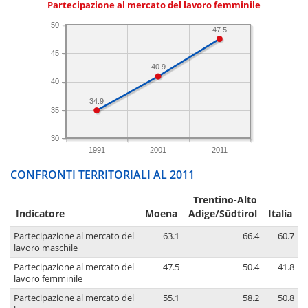
Partecipazione al mercato del lavoro femminile
50
47.5
45
40.9
40
34.9
35
30
1991
2001
2011
CONFRONTI TERRITORIALI AL 2011
Trentino-Alto
Indicatore
Moena
Adige/Südtirol
Italia
Partecipazione al mercato del
63.1
66.4
60.7
lavoro maschile
Partecipazione al mercato del
47.5
50.4
41.8
lavoro femminile
Partecipazione al mercato del
55.1
58.2
50.8