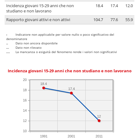
Incidenza giovani 15-29 anni che non
18.4
17.4
12.0
studiano e non lavorano
Rapporto giovani attivi e non attivi
104.7
77.6
55.9
-
Indicatore non applicabile per valore nullo o poco significativo del
denominatore
..
Dato non ancora disponibile
...
Dato non rilevato
....
La mancanza o esiguità del fenomeno rende i valori non significativi
Incidenza giovani 15-29 anni che non studiano e non lavorano
20
18.4
17.4
18
16
14
12
12
10
1991
2001
2011