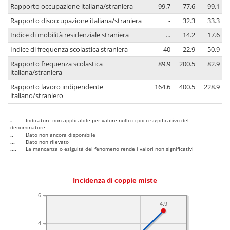
Rapporto occupazione italiana/straniera
99.7
77.6
99.1
Rapporto disoccupazione italiana/straniera
-
32.3
33.3
Indice di mobilità residenziale straniera
...
14.2
17.6
Indice di frequenza scolastica straniera
40
22.9
50.9
Rapporto frequenza scolastica
89.9
200.5
82.9
italiana/straniera
Rapporto lavoro indipendente
164.6
400.5
228.9
italiano/straniero
-
Indicatore non applicabile per valore nullo o poco significativo del
denominatore
..
Dato non ancora disponibile
...
Dato non rilevato
....
La mancanza o esiguità del fenomeno rende i valori non significativi
Incidenza di coppie miste
6
4.9
4