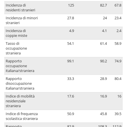
Incidenza di
125
82.7
67.8
residenti stranieri
Incidenza di minori
27.8
24
23.4
stranieri
Incidenza di
4.9
4.1
2.4
coppie miste
Tasso di
54.1
61.4
58.9
occupazione
straniera
Rapporto
99.1
90.2
74.9
occupazione
italiana/straniera
Rapporto
33.3
28.9
80.4
disoccupazione
italiana/straniera
Indice di mobilità
17.6
16.9
16
residenziale
straniera
Indice di frequenza
50.9
45.8
39.5
scolastica straniera
Rapporto
82.9
108.3
112.9