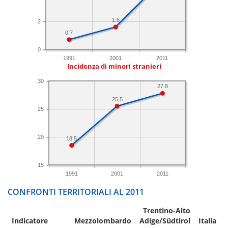
1.6
2
0.7
0
1991
2001
2011
Incidenza di minori stranieri
30
27.8
25.5
25
20
18.5
15
1991
2001
2011
CONFRONTI TERRITORIALI AL 2011
Trentino-Alto
Indicatore
Mezzolombardo
Adige/Südtirol
Italia