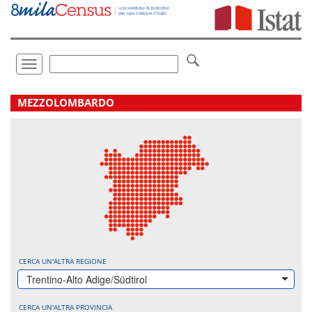
Vai
direttamente
a:
Contenuto
Ricerca
Toggle
navigation
.
MEZZOLOMBARDO
CERCA UN'ALTRA REGIONE
Trentino-Alto Adige/Südtirol
CERCA UN'ALTRA PROVINCIA