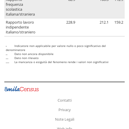
frequenza
scolastica
italiana/straniera
Rapporto lavoro
228.9
212.1
159.2
indipendente
italiano/straniero
-
Indicatore non applicabile per valore nullo o poco significativo del
denominatore
..
Dato non ancora disponibile
...
Dato non rilevato
....
La mancanza o esiguità del fenomeno rende i valori non significativi
Contatti
Privacy
Note Legali
Web info