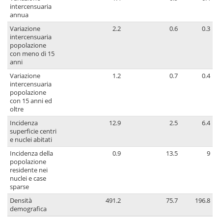
intercensuaria
annua
Variazione
2.2
0.6
0.3
intercensuaria
popolazione
con meno di 15
anni
Variazione
1.2
0.7
0.4
intercensuaria
popolazione
con 15 anni ed
oltre
Incidenza
12.9
2.5
6.4
superficie centri
e nuclei abitati
Incidenza della
0.9
13.5
9
popolazione
residente nei
nuclei e case
sparse
Densità
491.2
75.7
196.8
demografica