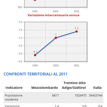
350
1991
2001
2011
Variazione intercensuaria annua
2.0
1.4
1.5
1
1.0
0.5
-0.1
0.0
-0.5
1991
2001
2011
CONFRONTI TERRITORIALI AL 2011
Trentino-Alto
Indicatore
Mezzolombardo
Adige/Südtirol
Italia
Popolazione
6817
1029475
59433744
residente
Variazione
1.4
0.9
0.4