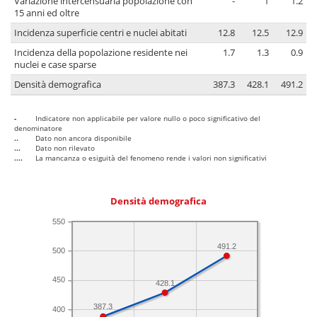
Variazione intercensuaria popolazione con
-
1
1.2
15 anni ed oltre
Incidenza superficie centri e nuclei abitati
12.8
12.5
12.9
Incidenza della popolazione residente nei
1.7
1.3
0.9
nuclei e case sparse
Densità demografica
387.3
428.1
491.2
-
Indicatore non applicabile per valore nullo o poco significativo del
denominatore
..
Dato non ancora disponibile
...
Dato non rilevato
....
La mancanza o esiguità del fenomeno rende i valori non significativi
Densità demografica
550
491.2
500
450
428.1
387.3
400