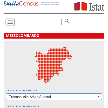
Vai
direttamente
a:
Contenuto
Ricerca
Toggle
navigation
.
MEZZOLOMBARDO
CERCA UN'ALTRA REGIONE
Trentino-Alto Adige/Südtirol
CERCA UN'ALTRA PROVINCIA