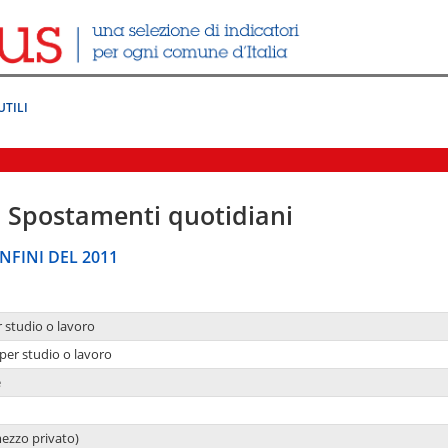
UTILI
|
Spostamenti quotidiani
NFINI DEL 2011
r studio o lavoro
per studio o lavoro
e
mezzo privato)