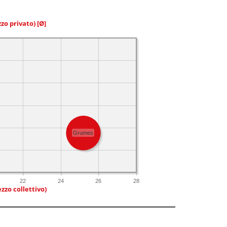
zzo privato)
[Ø]
Grumes
22
24
26
28
zzo collettivo)