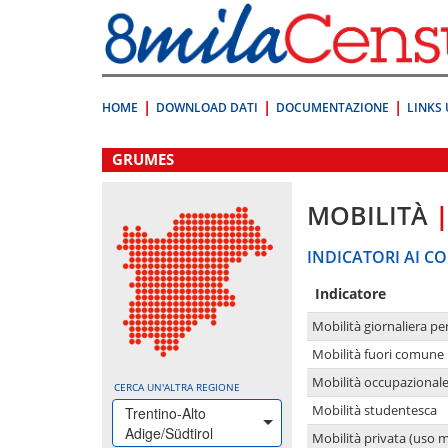
Vai
direttamente
a:
Contenuto
Ricerca
HOME
DOWNLOAD DATI
DOCUMENTAZIONE
LINKS 
.
GRUMES
MOBILITÀ
INDICATORI AI CO
Indicatore
Mobilità giornaliera pe
Mobilità fuori comune 
Mobilità occupazional
CERCA UN'ALTRA REGIONE
Mobilità studentesca
Trentino-Alto
Adige/Südtirol
Mobilità privata (uso 