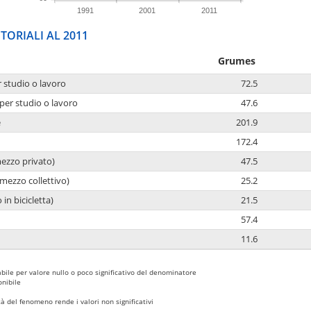
1991
2001
2011
TORIALI AL 2011
Grumes
r studio o lavoro
72.5
per studio o lavoro
47.6
e
201.9
172.4
mezzo privato)
47.5
mezzo collettivo)
25.2
 in bicicletta)
21.5
57.4
11.6
bile per valore nullo o poco significativo del denominatore
nibile
 del fenomeno rende i valori non significativi