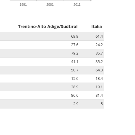
1991
2001
2011
Trentino-Alto Adige/Südtirol
Italia
69.9
61.4
27.6
24.2
79.2
85.7
41.1
35.2
50.7
64.3
15.6
13.4
28.9
19.1
86.6
81.4
2.9
5