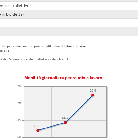
mezzo collettivo)
 in bicicletta)
bile per valore nullo o poco significativo del denominatore
nibile
 del fenomeno rende i valori non significativi
Mobilità giornaliera per studio o lavoro
75
72.5
70
64.4
65
62.1
60