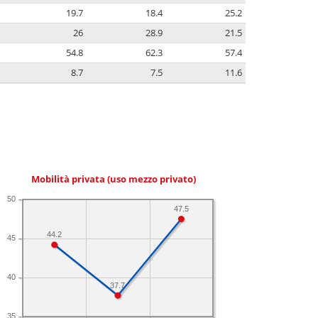
19.7
18.4
25.2
26
28.9
21.5
54.8
62.3
57.4
8.7
7.5
11.6
Mobilità privata (uso mezzo privato)
50
47.5
44.2
45
40
37.7
35