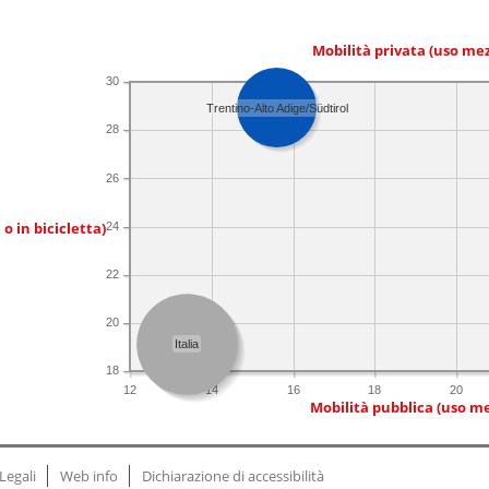
Mobilità privata (uso me
30
Trentino-Alto Adige/Südtirol
28
26
 o in bicicletta)
24
22
20
Italia
18
12
14
16
18
20
Mobilità pubblica (uso me
Legali
Web info
Dichiarazione di accessibilità