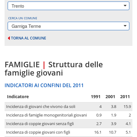
Trento
CERCA UN COMUNE
Garniga Terme
TORNA AL COMUNE
FAMIGLIE
|
Struttura delle
famiglie giovani
INDICATORI AI CONFINI DEL 2011
Indicatore
1991
2001
2011
Incidenza di giovani che vivono da soli
4
3.8
15.9
Incidenza di famiglie monogenitoriali giovani
0.9
1.9
2
Incidenza di coppie giovani senza figli
2.7
3.9
4.1
Incidenza di coppie giovani con figli
16.1
10.7
5.1