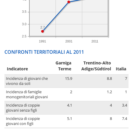
3.5
3.0
2.7
2.5
1991
2001
2011
CONFRONTI TERRITORIALI AL 2011
Garniga
Trentino-Alto
Indicatore
Terme
Adige/Südtirol
Italia
Incidenza di giovani che
15.9
8.8
7
vivono da soli
Incidenza di famiglie
2
1.2
1
monogenitoriali giovani
Incidenza di coppie
4.1
4
3.4
giovani senza figli
Incidenza di coppie
5.1
8
7.4
giovani con figli