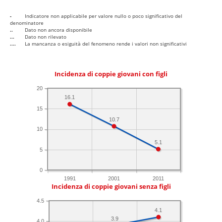
-
Indicatore non applicabile per valore nullo o poco significativo del
denominatore
..
Dato non ancora disponibile
...
Dato non rilevato
....
La mancanza o esiguità del fenomeno rende i valori non significativi
Incidenza di coppie giovani con figli
20
16.1
15
10.7
10
5.1
5
0
1991
2001
2011
Incidenza di coppie giovani senza figli
4.5
4.1
3.9
4.0