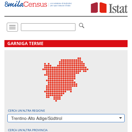
Vai
direttamente
a:
Contenuto
Ricerca
Toggle
navigation
.
GARNIGA TERME
CERCA UN'ALTRA REGIONE
Trentino-Alto Adige/Südtirol
CERCA UN'ALTRA PROVINCIA