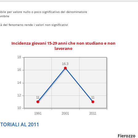
bile per valore nullo o poco significativo del denominatore
nibile
 del fenomeno rende i valori non significativi
Incidenza giovani 15-29 anni che non studiano e non
lavorano
18
16.3
16
14
12
11
11
10
1991
2001
2011
TORIALI AL 2011
Fierozzo