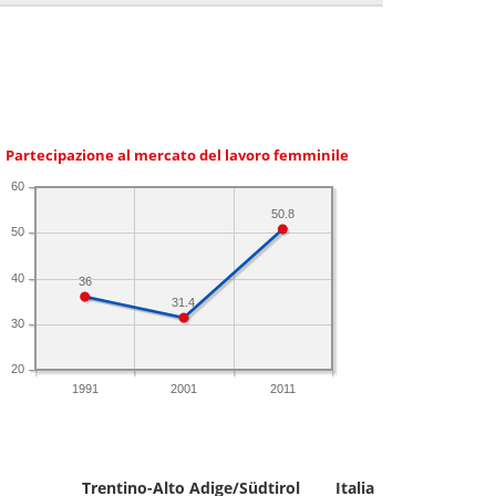
Partecipazione al mercato del lavoro femminile
60
50.8
50
40
36
31.4
30
20
1991
2001
2011
Trentino-Alto Adige/Südtirol
Italia