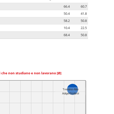
66.4
60.7
50.4
41.8
58.2
50.8
10.4
22.5
68.4
50.8
ni che non studiano e non lavorano
[Ø]
Trentino-Alto
Adige/Südtirol