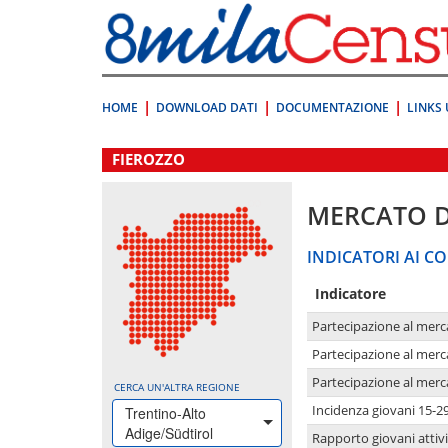
Vai
direttamente
a:
Contenuto
Ricerca
HOME
DOWNLOAD DATI
DOCUMENTAZIONE
LINKS 
.
FIEROZZO
MERCATO 
INDICATORI AI CO
Indicatore
Partecipazione al merc
Partecipazione al merc
Partecipazione al merc
CERCA UN'ALTRA REGIONE
Incidenza giovani 15-2
Trentino-Alto
Adige/Südtirol
Rapporto giovani attivi