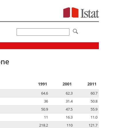
one
1991
2001
2011
64.6
62.3
60.7
36
31.4
50.8
50.9
47.5
55.9
11
16.3
11.0
218.2
110
121.7