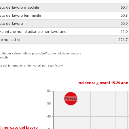
ato del lavoro maschile
60.7
ato del lavoro femminile
50.8
ato del lavoro
55.9
9 anni che non studiano e non lavorano
11.0
 e non attivi
121.7
bile per valore nullo o poco significativo del denominatore
nibile
 del fenomeno rende i valori non significativi
Incidenza giovani 15-29 an
52
Fierozzo
50
48
l mercato del lavoro
46