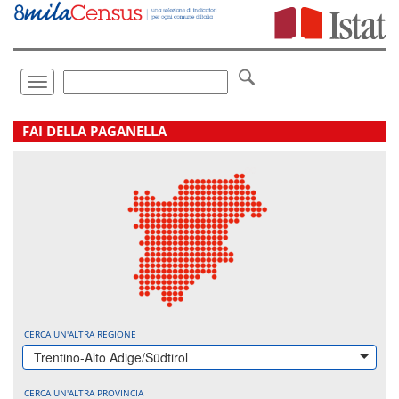
Vai
direttamente
a:
Contenuto
Ricerca
Toggle
navigation
.
FAI DELLA PAGANELLA
CERCA UN'ALTRA REGIONE
Trentino-Alto Adige/Südtirol
CERCA UN'ALTRA PROVINCIA