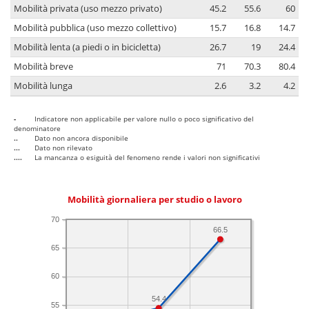
Mobilità privata (uso mezzo privato)
45.2
55.6
60
Mobilità pubblica (uso mezzo collettivo)
15.7
16.8
14.7
Mobilità lenta (a piedi o in bicicletta)
26.7
19
24.4
Mobilità breve
71
70.3
80.4
Mobilità lunga
2.6
3.2
4.2
-
Indicatore non applicabile per valore nullo o poco significativo del
denominatore
..
Dato non ancora disponibile
...
Dato non rilevato
....
La mancanza o esiguità del fenomeno rende i valori non significativi
Mobilità giornaliera per studio o lavoro
70
66.5
65
60
54.4
55