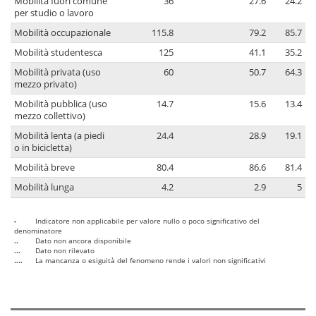
Mobilità fuori comune
36
27.6
24.2
per studio o lavoro
Mobilità occupazionale
115.8
79.2
85.7
Mobilità studentesca
125
41.1
35.2
Mobilità privata (uso
60
50.7
64.3
mezzo privato)
Mobilità pubblica (uso
14.7
15.6
13.4
mezzo collettivo)
Mobilità lenta (a piedi
24.4
28.9
19.1
o in bicicletta)
Mobilità breve
80.4
86.6
81.4
Mobilità lunga
4.2
2.9
5
-
Indicatore non applicabile per valore nullo o poco significativo del
denominatore
..
Dato non ancora disponibile
...
Dato non rilevato
....
La mancanza o esiguità del fenomeno rende i valori non significativi