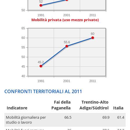
52
50
1991
2001
2011
Mobilità privata (uso mezzo privato)
65
60
60
55.6
55
50
45.2
45
40
1991
2001
2011
CONFRONTI TERRITORIALI AL 2011
Fai della
Trentino-Alto
Indicatore
Paganella
Adige/Südtirol
Italia
Mobilità giornaliera per
66.5
69.9
61.4
studio o lavoro