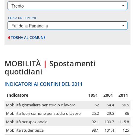
Trento
CERCA UN COMUNE
Fai della Paganella
TORNA AL COMUNE
MOBILITÀ
|
Spostamenti
quotidiani
INDICATORI AI CONFINI DEL 2011
Indicatore
1991
2001
2011
Mobilità giornaliera per studio o lavoro
52
54.4
66.5
Mobilità fuori comune per studio o lavoro
25.2
29.5
36
Mobilità occupazionale
92.1
130.7
115.8
Mobilità studentesca
98.1
101.4
125