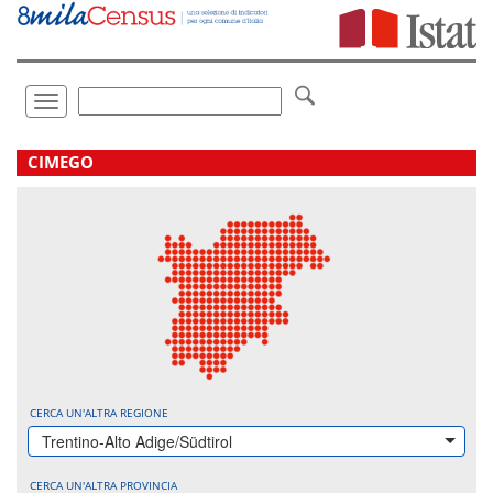
Vai
direttamente
a:
Contenuto
Ricerca
Toggle
navigation
.
CIMEGO
CERCA UN'ALTRA REGIONE
Trentino-Alto Adige/Südtirol
CERCA UN'ALTRA PROVINCIA