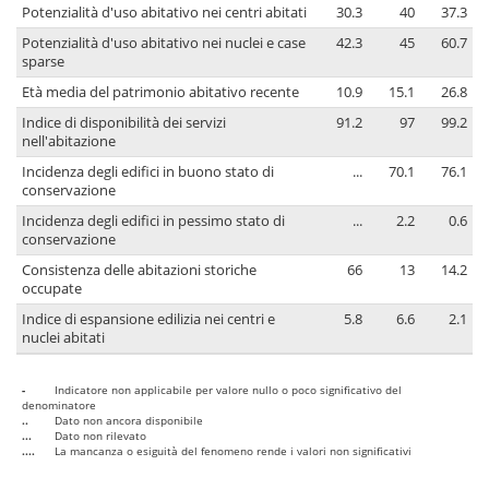
Potenzialità d'uso abitativo nei centri abitati
30.3
40
37.3
Potenzialità d'uso abitativo nei nuclei e case
42.3
45
60.7
sparse
Età media del patrimonio abitativo recente
10.9
15.1
26.8
Indice di disponibilità dei servizi
91.2
97
99.2
nell'abitazione
Incidenza degli edifici in buono stato di
...
70.1
76.1
conservazione
Incidenza degli edifici in pessimo stato di
...
2.2
0.6
conservazione
Consistenza delle abitazioni storiche
66
13
14.2
occupate
Indice di espansione edilizia nei centri e
5.8
6.6
2.1
nuclei abitati
-
Indicatore non applicabile per valore nullo o poco significativo del
denominatore
..
Dato non ancora disponibile
...
Dato non rilevato
....
La mancanza o esiguità del fenomeno rende i valori non significativi