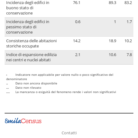
Incidenza degli edifici in
76.1
89.3
83.2
buono stato di
conservazione
Incidenza degli edifici in
0.6
1
1.7
pessimo stato di
conservazione
Consistenza delle abitazioni
14.2
18.9
10.2
storiche occupate
Indice di espansione edilizia
2.1
10.6
7.8
nei centri e nuclei abitati
-
Indicatore non applicabile per valore nullo o poco significativo del
denominatore
..
Dato non ancora disponibile
...
Dato non rilevato
....
La mancanza o esiguità del fenomeno rende i valori non significativi
Contatti