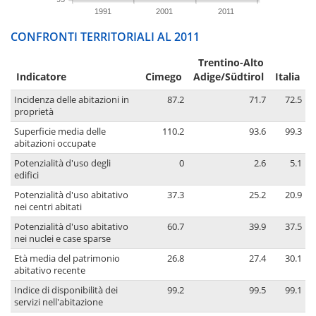
1991
2001
2011
CONFRONTI TERRITORIALI AL 2011
Trentino-Alto
Indicatore
Cimego
Adige/Südtirol
Italia
Incidenza delle abitazioni in
87.2
71.7
72.5
proprietà
Superficie media delle
110.2
93.6
99.3
abitazioni occupate
Potenzialità d'uso degli
0
2.6
5.1
edifici
Potenzialità d'uso abitativo
37.3
25.2
20.9
nei centri abitati
Potenzialità d'uso abitativo
60.7
39.9
37.5
nei nuclei e case sparse
Età media del patrimonio
26.8
27.4
30.1
abitativo recente
Indice di disponibilità dei
99.2
99.5
99.1
servizi nell'abitazione