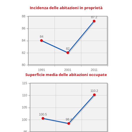
Incidenza delle abitazioni in proprietà
88
87.2
86
84
84
82
82
80
1991
2001
2011
Superficie media delle abitazioni occupate
115
110.2
110
105
100.5
98.4
100
95