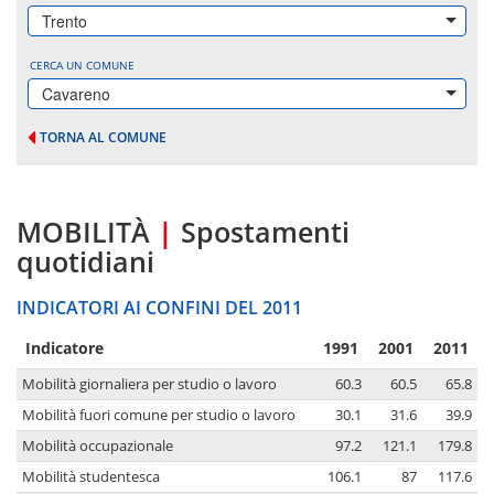
Trento
CERCA UN COMUNE
Cavareno
TORNA AL COMUNE
MOBILITÀ
|
Spostamenti
quotidiani
INDICATORI AI CONFINI DEL 2011
Indicatore
1991
2001
2011
Mobilità giornaliera per studio o lavoro
60.3
60.5
65.8
Mobilità fuori comune per studio o lavoro
30.1
31.6
39.9
Mobilità occupazionale
97.2
121.1
179.8
Mobilità studentesca
106.1
87
117.6