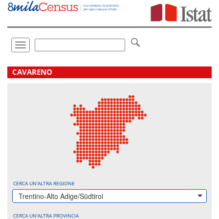
Vai
direttamente
a:
Contenuto
Ricerca
Toggle
navigation
.
CAVARENO
CERCA UN'ALTRA REGIONE
Trentino-Alto Adige/Südtirol
CERCA UN'ALTRA PROVINCIA