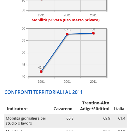
60
58
1991
2001
2011
Mobilità privata (uso mezzo privato)
60
58
57.6
55
50
45
42.1
40
1991
2001
2011
CONFRONTI TERRITORIALI AL 2011
Trentino-Alto
Indicatore
Cavareno
Adige/Südtirol
Italia
Mobilità giornaliera per
65.8
69.9
61.4
studio o lavoro