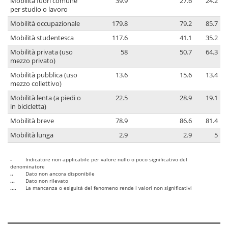
Mobilità fuori comune
39.9
27.6
24.2
per studio o lavoro
Mobilità occupazionale
179.8
79.2
85.7
Mobilità studentesca
117.6
41.1
35.2
Mobilità privata (uso
58
50.7
64.3
mezzo privato)
Mobilità pubblica (uso
13.6
15.6
13.4
mezzo collettivo)
Mobilità lenta (a piedi o
22.5
28.9
19.1
in bicicletta)
Mobilità breve
78.9
86.6
81.4
Mobilità lunga
2.9
2.9
5
-
Indicatore non applicabile per valore nullo o poco significativo del
denominatore
..
Dato non ancora disponibile
...
Dato non rilevato
....
La mancanza o esiguità del fenomeno rende i valori non significativi