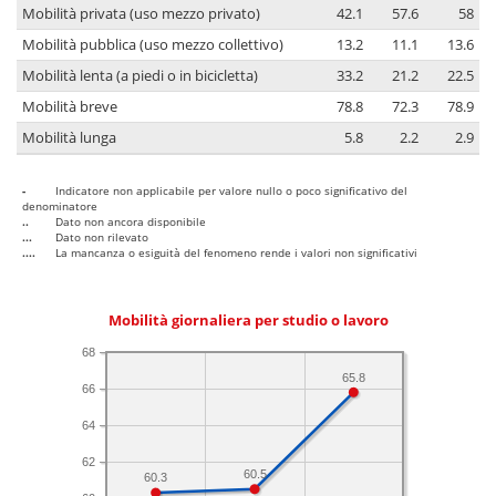
Mobilità privata (uso mezzo privato)
42.1
57.6
58
Mobilità pubblica (uso mezzo collettivo)
13.2
11.1
13.6
Mobilità lenta (a piedi o in bicicletta)
33.2
21.2
22.5
Mobilità breve
78.8
72.3
78.9
Mobilità lunga
5.8
2.2
2.9
-
Indicatore non applicabile per valore nullo o poco significativo del
denominatore
..
Dato non ancora disponibile
...
Dato non rilevato
....
La mancanza o esiguità del fenomeno rende i valori non significativi
Mobilità giornaliera per studio o lavoro
68
65.8
66
64
62
60.5
60.3