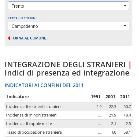
Trento
CERCA UN COMUNE
Campodenno
TORNA AL COMUNE
INTEGRAZIONE DEGLI STRANIERI
|
Indici di presenza ed integrazione
INDICATORI AI CONFINI DEL 2011
Indicatore
1991
2001
2011
Incidenza di residenti stranieri
2.9
22.3
50.7
Incidenza di minori stranieri
....
21.9
18.4
Incidenza di coppie miste
....
2.1
2.3
Tasso di occupazione straniera
....
60
58.1