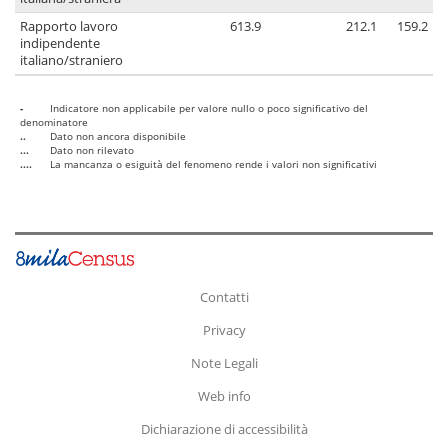
Rapporto lavoro
613.9
212.1
159.2
indipendente
italiano/straniero
-
Indicatore non applicabile per valore nullo o poco significativo del
denominatore
..
Dato non ancora disponibile
...
Dato non rilevato
....
La mancanza o esiguità del fenomeno rende i valori non significativi
Contatti
Privacy
Note Legali
Web info
Dichiarazione di accessibilità