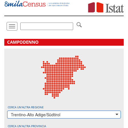
Vai
direttamente
a:
Contenuto
Ricerca
Toggle
navigation
.
CAMPODENNO
CERCA UN'ALTRA REGIONE
Trentino-Alto Adige/Südtirol
CERCA UN'ALTRA PROVINCIA