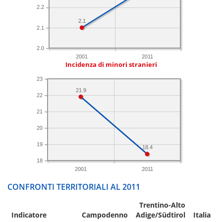
2.2
2.1
2.1
2.0
2001
2011
Incidenza di minori stranieri
23
21.9
22
21
20
19
18.4
18
2001
2011
CONFRONTI TERRITORIALI AL 2011
Trentino-Alto
Indicatore
Campodenno
Adige/Südtirol
Italia