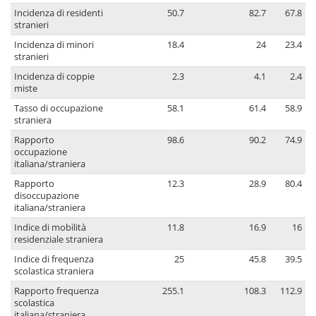
Incidenza di residenti
50.7
82.7
67.8
stranieri
Incidenza di minori
18.4
24
23.4
stranieri
Incidenza di coppie
2.3
4.1
2.4
miste
Tasso di occupazione
58.1
61.4
58.9
straniera
Rapporto
98.6
90.2
74.9
occupazione
italiana/straniera
Rapporto
12.3
28.9
80.4
disoccupazione
italiana/straniera
Indice di mobilità
11.8
16.9
16
residenziale straniera
Indice di frequenza
25
45.8
39.5
scolastica straniera
Rapporto frequenza
255.1
108.3
112.9
scolastica
italiana/straniera