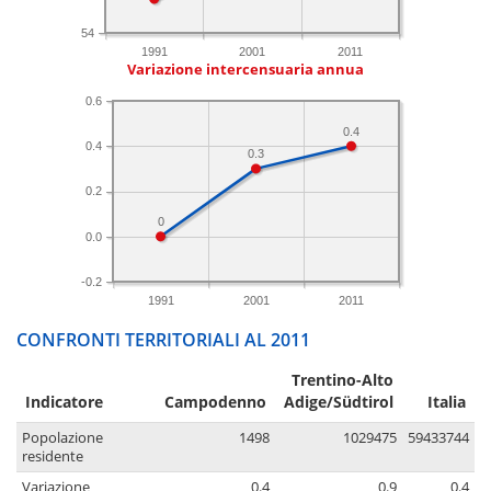
54
1991
2001
2011
Variazione intercensuaria annua
0.6
0.4
0.4
0.3
0.2
0
0.0
-0.2
1991
2001
2011
CONFRONTI TERRITORIALI AL 2011
Trentino-Alto
Indicatore
Campodenno
Adige/Südtirol
Italia
Popolazione
1498
1029475
59433744
residente
Variazione
0.4
0.9
0.4