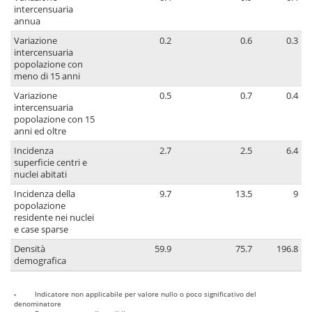
intercensuaria
annua
Variazione
0.2
0.6
0.3
intercensuaria
popolazione con
meno di 15 anni
Variazione
0.5
0.7
0.4
intercensuaria
popolazione con 15
anni ed oltre
Incidenza
2.7
2.5
6.4
superficie centri e
nuclei abitati
Incidenza della
9.7
13.5
9
popolazione
residente nei nuclei
e case sparse
Densità
59.9
75.7
196.8
demografica
-
Indicatore non applicabile per valore nullo o poco significativo del
denominatore