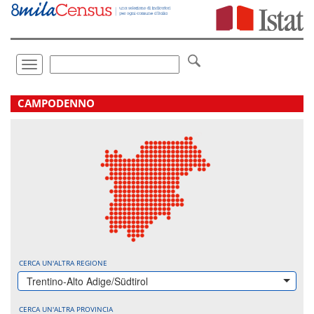
Vai
direttamente
a:
Contenuto
Ricerca
Toggle
navigation
.
CAMPODENNO
CERCA UN'ALTRA REGIONE
Trentino-Alto Adige/Südtirol
CERCA UN'ALTRA PROVINCIA