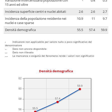
Variazione intercensuaria popolazione con
-
0.4
0.5
15 anni ed oltre
Incidenza superficie centri e nuclei abitati
2.6
2.6
2.7
Incidenza della popolazione residente nei
10.9
11
9.7
nuclei e case sparse
Densità demografica
55.5
57.4
59.9
-
Indicatore non applicabile per valore nullo o poco significativo del
denominatore
..
Dato non ancora disponibile
...
Dato non rilevato
....
La mancanza o esiguità del fenomeno rende i valori non significativi
Densità demografica
62
59.9
60
57.4
58
55.5
56