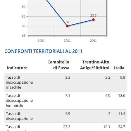
30
23.3
25
20
20
15
1991
2001
2011
CONFRONTI TERRITORIALI AL 2011
Campitello
Trentino-Alto
Indicatore
di Fassa
Adige/Südtirol
Italia
Tasso di
3.3
3.2
9.8
disoccupazione
maschile
Tasso di
7.1
4.9
13.6
disoccupazione
femminile
Tasso di
4.9
4
11.4
disoccupazione
Tasso di
23.3
12.1
34.7