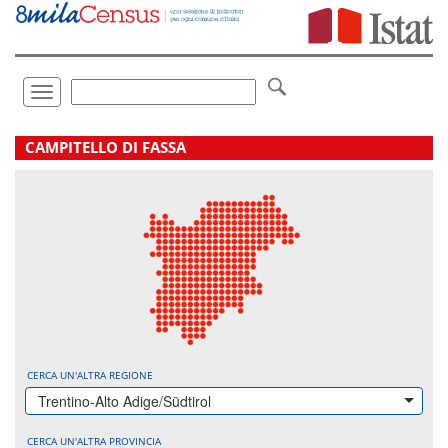
Vai
direttamente
a:
Contenuto
Ricerca
Toggle
navigation
.
CAMPITELLO DI FASSA
CERCA UN'ALTRA REGIONE
Trentino-Alto Adige/Südtirol
CERCA UN'ALTRA PROVINCIA