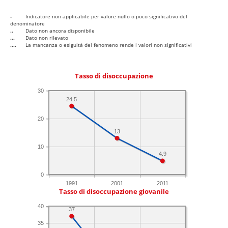
-
Indicatore non applicabile per valore nullo o poco significativo del
denominatore
..
Dato non ancora disponibile
...
Dato non rilevato
....
La mancanza o esiguità del fenomeno rende i valori non significativi
Tasso di disoccupazione
30
24.5
20
13
10
4.9
0
1991
2001
2011
Tasso di disoccupazione giovanile
40
37
35