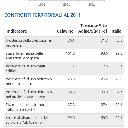
1991
2001
2011
CONFRONTI TERRITORIALI AL 2011
Trentino-Alto
Indicatore
Calavino
Adige/Südtirol
Italia
Incidenza delle abitazioni in
70.1
71.7
72.5
proprietà
Superficie media delle
101.8
93.6
99.3
abitazioni occupate
Potenzialità d'uso degli
7
2.6
5.1
edifici
Potenzialità d'uso abitativo
26.5
25.2
20.9
nei centri abitati
Potenzialità d'uso abitativo
38.3
39.9
37.5
nei nuclei e case sparse
Età media del patrimonio
27.8
27.4
30.1
abitativo recente
Indice di disponibilità dei
99.6
99.5
99.1
servizi nell'abitazione