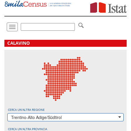
Vai
direttamente
a:
Contenuto
Ricerca
Toggle
navigation
.
CALAVINO
CERCA UN'ALTRA REGIONE
Trentino-Alto Adige/Südtirol
CERCA UN'ALTRA PROVINCIA