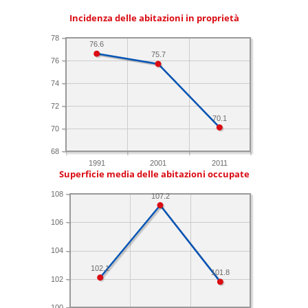
Incidenza delle abitazioni in proprietà
78
76.6
75.7
76
74
72
70.1
70
68
1991
2001
2011
Superficie media delle abitazioni occupate
108
107.2
106
104
102.1
101.8
102
100