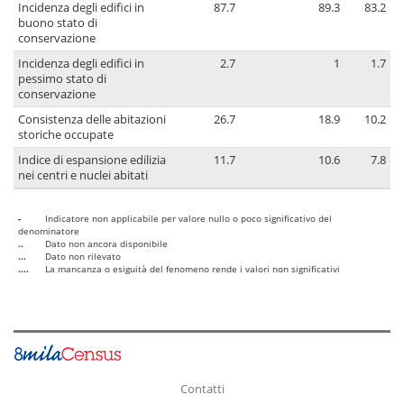
Incidenza degli edifici in
87.7
89.3
83.2
buono stato di
conservazione
Incidenza degli edifici in
2.7
1
1.7
pessimo stato di
conservazione
Consistenza delle abitazioni
26.7
18.9
10.2
storiche occupate
Indice di espansione edilizia
11.7
10.6
7.8
nei centri e nuclei abitati
-
Indicatore non applicabile per valore nullo o poco significativo del
denominatore
..
Dato non ancora disponibile
...
Dato non rilevato
....
La mancanza o esiguità del fenomeno rende i valori non significativi
Contatti