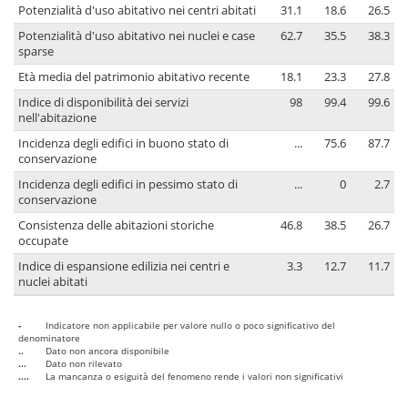
Potenzialità d'uso abitativo nei centri abitati
31.1
18.6
26.5
Potenzialità d'uso abitativo nei nuclei e case
62.7
35.5
38.3
sparse
Età media del patrimonio abitativo recente
18.1
23.3
27.8
Indice di disponibilità dei servizi
98
99.4
99.6
nell'abitazione
Incidenza degli edifici in buono stato di
...
75.6
87.7
conservazione
Incidenza degli edifici in pessimo stato di
...
0
2.7
conservazione
Consistenza delle abitazioni storiche
46.8
38.5
26.7
occupate
Indice di espansione edilizia nei centri e
3.3
12.7
11.7
nuclei abitati
-
Indicatore non applicabile per valore nullo o poco significativo del
denominatore
..
Dato non ancora disponibile
...
Dato non rilevato
....
La mancanza o esiguità del fenomeno rende i valori non significativi