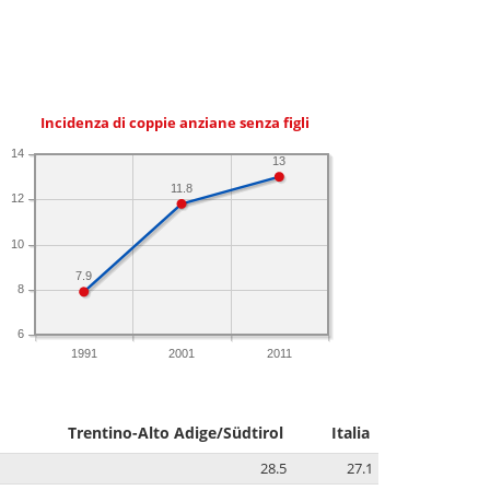
Incidenza di coppie anziane senza figli
14
13
11.8
12
10
7.9
8
6
1991
2001
2011
Trentino-Alto Adige/Südtirol
Italia
28.5
27.1