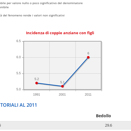
bile per valore nullo o poco significativo del denominatore
nibile
 del fenomeno rende i valori non significativi
Incidenza di coppie anziane con figli
6.5
6
6.0
5.5
5.2
5.1
5.0
1991
2001
2011
TORIALI AL 2011
Bedollo
i
29.6