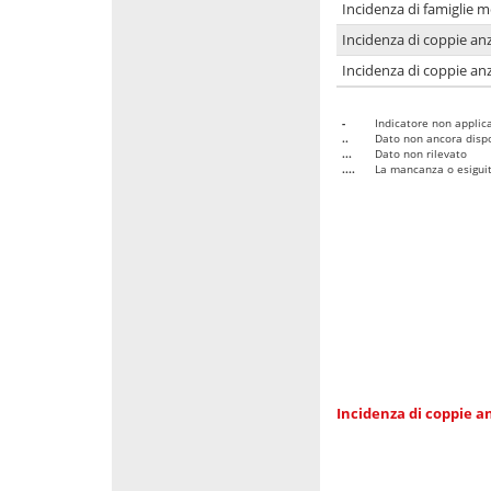
Incidenza di famiglie 
Incidenza di coppie anz
Incidenza di coppie anz
-
Indicatore non applica
..
Dato non ancora dispo
...
Dato non rilevato
....
La mancanza o esiguità
Incidenza di coppie an