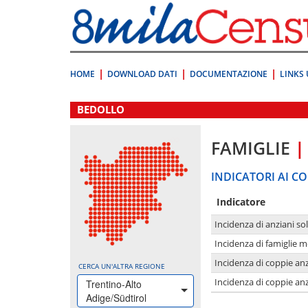
Vai
direttamente
a:
Contenuto
Ricerca
HOME
DOWNLOAD DATI
DOCUMENTAZIONE
LINKS 
.
BEDOLLO
FAMIGLIE
|
INDICATORI AI CO
Indicatore
Incidenza di anziani sol
Incidenza di famiglie 
Incidenza di coppie anz
CERCA UN'ALTRA REGIONE
Incidenza di coppie anz
Trentino-Alto
Adige/Südtirol