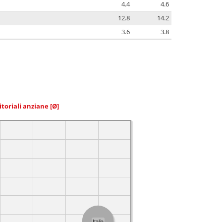
4.4
4.6
12.8
14.2
3.6
3.8
itoriali anziane
[Ø]
Italia