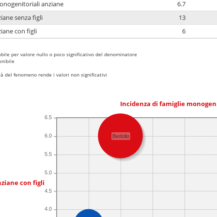
monogenitoriali anziane
6.7
iane senza figli
13
iane con figli
6
bile per valore nullo o poco significativo del denominatore
nibile
 del fenomeno rende i valori non significativi
Incidenza di famiglie monogen
6.5
6.0
Bedollo
5.5
5.0
ziane con figli
4.5
4.0