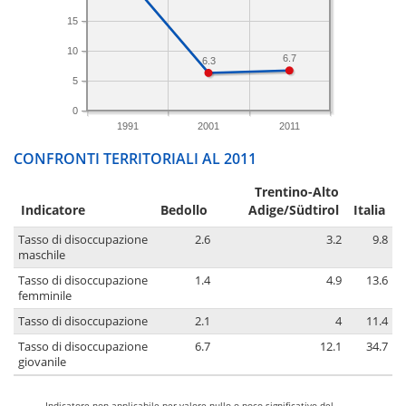
15
10
6.7
6.3
5
0
1991
2001
2011
CONFRONTI TERRITORIALI AL 2011
Trentino-Alto
Indicatore
Bedollo
Adige/Südtirol
Italia
Tasso di disoccupazione
2.6
3.2
9.8
maschile
Tasso di disoccupazione
1.4
4.9
13.6
femminile
Tasso di disoccupazione
2.1
4
11.4
Tasso di disoccupazione
6.7
12.1
34.7
giovanile
-
Indicatore non applicabile per valore nullo o poco significativo del