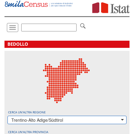
Vai
direttamente
a:
Contenuto
Ricerca
Toggle
navigation
.
BEDOLLO
CERCA UN'ALTRA REGIONE
Trentino-Alto Adige/Südtirol
CERCA UN'ALTRA PROVINCIA