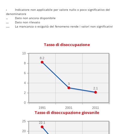
-
Indicatore non applicabile per valore nullo o poco significativo del
denominatore
..
Dato non ancora disponibile
...
Dato non rilevato
....
La mancanza o esiguità del fenomeno rende i valori non significativi
Tasso di disoccupazione
10
8.2
8
6
4
3
2.1
2
0
1991
2001
2011
Tasso di disoccupazione giovanile
25
22.1
20