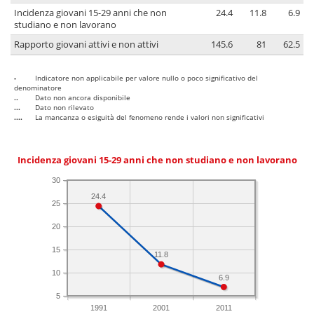
Incidenza giovani 15-29 anni che non
24.4
11.8
6.9
studiano e non lavorano
Rapporto giovani attivi e non attivi
145.6
81
62.5
-
Indicatore non applicabile per valore nullo o poco significativo del
denominatore
..
Dato non ancora disponibile
...
Dato non rilevato
....
La mancanza o esiguità del fenomeno rende i valori non significativi
Incidenza giovani 15-29 anni che non studiano e non lavorano
30
24.4
25
20
15
11.8
10
6.9
5
1991
2001
2011