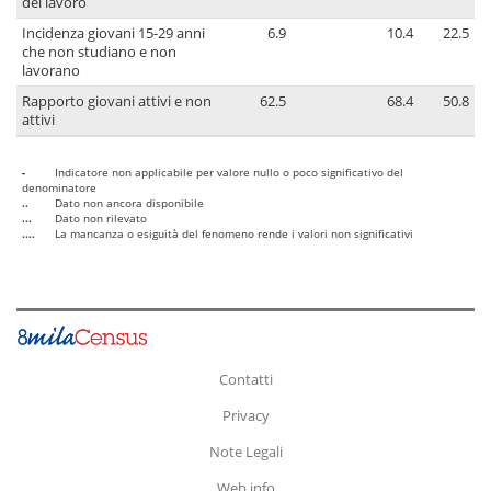
del lavoro
Incidenza giovani 15-29 anni
6.9
10.4
22.5
che non studiano e non
lavorano
Rapporto giovani attivi e non
62.5
68.4
50.8
attivi
-
Indicatore non applicabile per valore nullo o poco significativo del
denominatore
..
Dato non ancora disponibile
...
Dato non rilevato
....
La mancanza o esiguità del fenomeno rende i valori non significativi
Contatti
Privacy
Note Legali
Web info