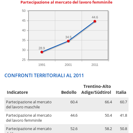
Partecipazione al mercato del lavoro femminile
50
44.6
45
40
34.5
35
28.9
30
25
1991
2001
2011
CONFRONTI TERRITORIALI AL 2011
Trentino-Alto
Indicatore
Bedollo
Adige/Südtirol
Italia
Partecipazione al mercato
60.4
66.4
60.7
del lavoro maschile
Partecipazione al mercato
44.6
50.4
41.8
del lavoro femminile
Partecipazione al mercato
52.6
58.2
50.8