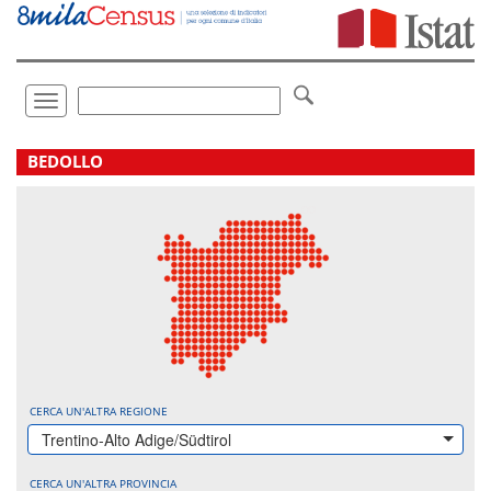
Vai
direttamente
a:
Contenuto
Ricerca
Toggle
navigation
.
BEDOLLO
CERCA UN'ALTRA REGIONE
Trentino-Alto Adige/Südtirol
CERCA UN'ALTRA PROVINCIA