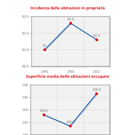
Incidenza delle abitazioni in proprietà
82.0
81.8
81.5
81.3
81
81.0
80.5
1991
2001
2011
Superficie media delle abitazioni occupate
108
106.6
106
104
103.2
101.4
102
100