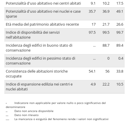
Potenzialità d'uso abitativo nei centri abitati
9.1
10.2
17.5
Potenzialità d'uso abitativo nei nuclei e case
35.7
36.9
49.1
sparse
Età media del patrimonio abitativo recente
17
21.7
26.6
Indice di disponibilità dei servizi
97.5
99.5
99.7
nell'abitazione
Incidenza degli edifici in buono stato di
...
88.7
89.4
conservazione
Incidenza degli edifici in pessimo stato di
...
0
0.4
conservazione
Consistenza delle abitazioni storiche
54.1
56
33.8
occupate
Indice di espansione edilizia nei centri e
4.9
22.2
10.5
nuclei abitati
-
Indicatore non applicabile per valore nullo o poco significativo del
denominatore
..
Dato non ancora disponibile
...
Dato non rilevato
....
La mancanza o esiguità del fenomeno rende i valori non significativi