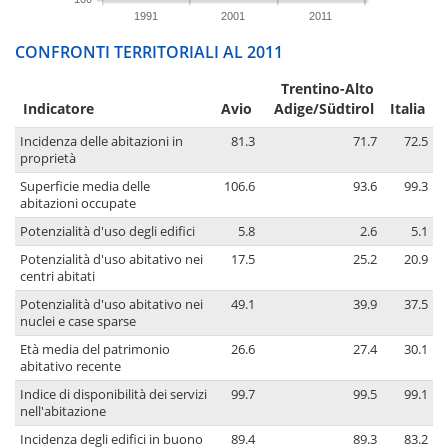
1991
2001
2011
CONFRONTI TERRITORIALI AL 2011
Trentino-Alto
Indicatore
Avio
Adige/Südtirol
Italia
Incidenza delle abitazioni in
81.3
71.7
72.5
proprietà
Superficie media delle
106.6
93.6
99.3
abitazioni occupate
Potenzialità d'uso degli edifici
5.8
2.6
5.1
Potenzialità d'uso abitativo nei
17.5
25.2
20.9
centri abitati
Potenzialità d'uso abitativo nei
49.1
39.9
37.5
nuclei e case sparse
Età media del patrimonio
26.6
27.4
30.1
abitativo recente
Indice di disponibilità dei servizi
99.7
99.5
99.1
nell'abitazione
Incidenza degli edifici in buono
89.4
89.3
83.2