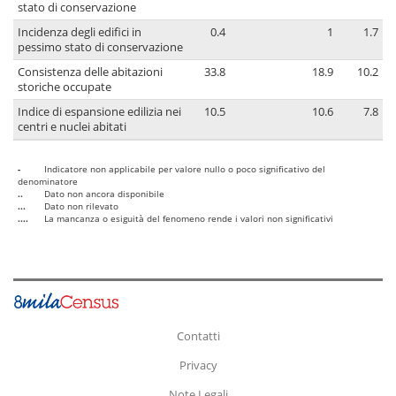
stato di conservazione
Incidenza degli edifici in
0.4
1
1.7
pessimo stato di conservazione
Consistenza delle abitazioni
33.8
18.9
10.2
storiche occupate
Indice di espansione edilizia nei
10.5
10.6
7.8
centri e nuclei abitati
-
Indicatore non applicabile per valore nullo o poco significativo del
denominatore
..
Dato non ancora disponibile
...
Dato non rilevato
....
La mancanza o esiguità del fenomeno rende i valori non significativi
Contatti
Privacy
Note Legali