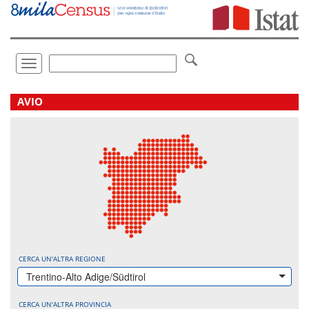
Vai
direttamente
a:
Contenuto
Ricerca
Toggle
navigation
.
AVIO
CERCA UN'ALTRA REGIONE
Trentino-Alto Adige/Südtirol
CERCA UN'ALTRA PROVINCIA