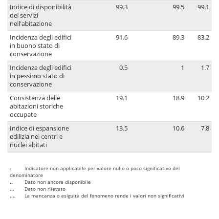
Indice di disponibilità
99.3
99.5
99.1
dei servizi
nell'abitazione
Incidenza degli edifici
91.6
89.3
83.2
in buono stato di
conservazione
Incidenza degli edifici
0.5
1
1.7
in pessimo stato di
conservazione
Consistenza delle
19.1
18.9
10.2
abitazioni storiche
occupate
Indice di espansione
13.5
10.6
7.8
edilizia nei centri e
nuclei abitati
-
Indicatore non applicabile per valore nullo o poco significativo del
denominatore
..
Dato non ancora disponibile
...
Dato non rilevato
....
La mancanza o esiguità del fenomeno rende i valori non significativi