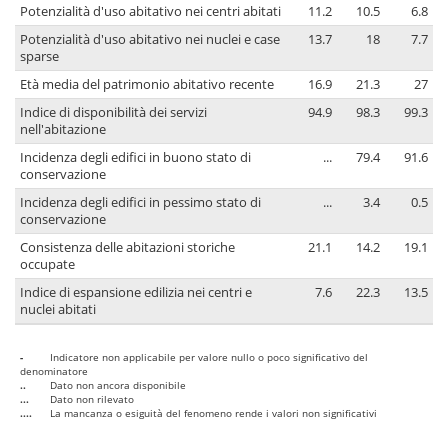
Potenzialità d'uso abitativo nei centri abitati
11.2
10.5
6.8
Potenzialità d'uso abitativo nei nuclei e case
13.7
18
7.7
sparse
Età media del patrimonio abitativo recente
16.9
21.3
27
Indice di disponibilità dei servizi
94.9
98.3
99.3
nell'abitazione
Incidenza degli edifici in buono stato di
...
79.4
91.6
conservazione
Incidenza degli edifici in pessimo stato di
...
3.4
0.5
conservazione
Consistenza delle abitazioni storiche
21.1
14.2
19.1
occupate
Indice di espansione edilizia nei centri e
7.6
22.3
13.5
nuclei abitati
-
Indicatore non applicabile per valore nullo o poco significativo del
denominatore
..
Dato non ancora disponibile
...
Dato non rilevato
....
La mancanza o esiguità del fenomeno rende i valori non significativi