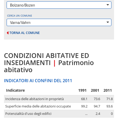
Bolzano/Bozen
CERCA UN COMUNE
Varna/Vahrn
TORNA AL COMUNE
CONDIZIONI ABITATIVE ED
INSEDIAMENTI
|
Patrimonio
abitativo
INDICATORI AI CONFINI DEL 2011
Indicatore
1991
2001
2011
Incidenza delle abitazioni in proprietà
68.1
73.6
71.8
Superficie media delle abitazioni occupate
99.2
94.7
93.6
Potenzialità d'uso degli edifici
...
2.4
0