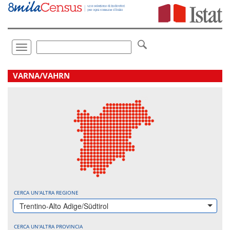
Vai
direttamente
a:
Contenuto
Ricerca
Toggle
navigation
.
VARNA/VAHRN
CERCA UN'ALTRA REGIONE
Trentino-Alto Adige/Südtirol
CERCA UN'ALTRA PROVINCIA