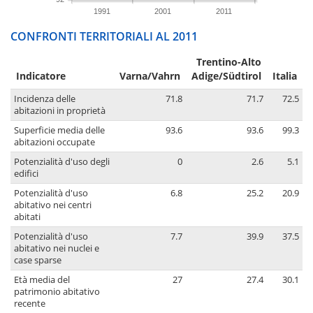
1991
2001
2011
CONFRONTI TERRITORIALI AL 2011
Trentino-Alto
Indicatore
Varna/Vahrn
Adige/Südtirol
Italia
Incidenza delle
71.8
71.7
72.5
abitazioni in proprietà
Superficie media delle
93.6
93.6
99.3
abitazioni occupate
Potenzialità d'uso degli
0
2.6
5.1
edifici
Potenzialità d'uso
6.8
25.2
20.9
abitativo nei centri
abitati
Potenzialità d'uso
7.7
39.9
37.5
abitativo nei nuclei e
case sparse
Età media del
27
27.4
30.1
patrimonio abitativo
recente