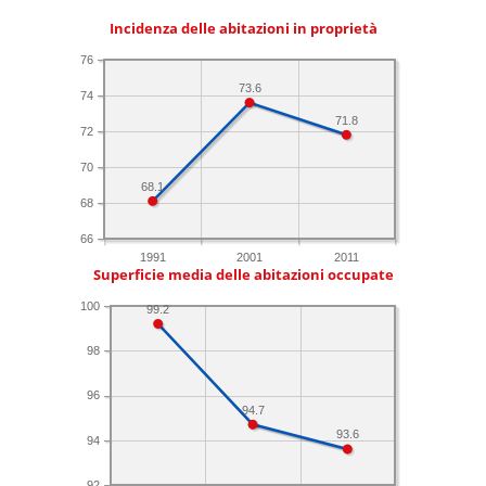
Incidenza delle abitazioni in proprietà
76
73.6
74
71.8
72
70
68.1
68
66
1991
2001
2011
Superficie media delle abitazioni occupate
100
99.2
98
96
94.7
93.6
94
92