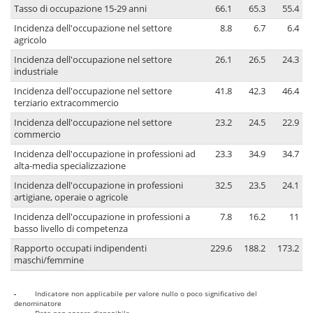
Tasso di occupazione 15-29 anni
66.1
65.3
55.4
Incidenza dell'occupazione nel settore
8.8
6.7
6.4
agricolo
Incidenza dell'occupazione nel settore
26.1
26.5
24.3
industriale
Incidenza dell'occupazione nel settore
41.8
42.3
46.4
terziario extracommercio
Incidenza dell'occupazione nel settore
23.2
24.5
22.9
commercio
Incidenza dell'occupazione in professioni ad
23.3
34.9
34.7
alta-media specializzazione
Incidenza dell'occupazione in professioni
32.5
23.5
24.1
artigiane, operaie o agricole
Incidenza dell'occupazione in professioni a
7.8
16.2
11
basso livello di competenza
Rapporto occupati indipendenti
229.6
188.2
173.2
maschi/femmine
-
Indicatore non applicabile per valore nullo o poco significativo del
denominatore