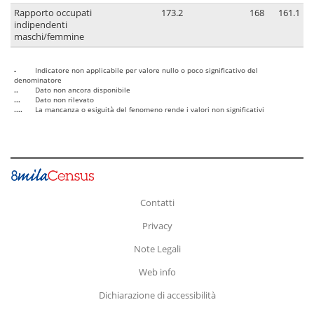
Rapporto occupati
173.2
168
161.1
indipendenti
maschi/femmine
-
Indicatore non applicabile per valore nullo o poco significativo del
denominatore
..
Dato non ancora disponibile
...
Dato non rilevato
....
La mancanza o esiguità del fenomeno rende i valori non significativi
Contatti
Privacy
Note Legali
Web info
Dichiarazione di accessibilità