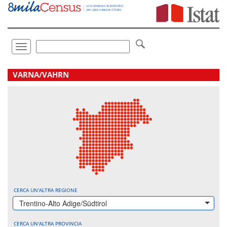
Vai
direttamente
a:
Contenuto
Ricerca
Toggle
navigation
.
VARNA/VAHRN
CERCA UN'ALTRA REGIONE
Trentino-Alto Adige/Südtirol
CERCA UN'ALTRA PROVINCIA