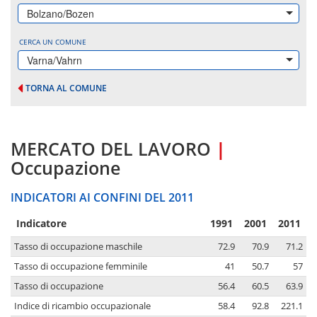
Bolzano/Bozen
CERCA UN COMUNE
Varna/Vahrn
TORNA AL COMUNE
MERCATO DEL LAVORO
|
Occupazione
INDICATORI AI CONFINI DEL 2011
Indicatore
1991
2001
2011
Tasso di occupazione maschile
72.9
70.9
71.2
Tasso di occupazione femminile
41
50.7
57
Tasso di occupazione
56.4
60.5
63.9
Indice di ricambio occupazionale
58.4
92.8
221.1