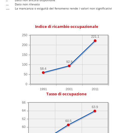
..
Dato non ancora disponibile
...
Dato non rilevato
....
La mancanza o esiguità del fenomeno rende i valori non significativi
Indice di ricambio occupazionale
250
221.1
200
150
92.8
100
58.4
50
0
1991
2001
2011
Tasso di occupazione
66
63.9
64
62
60.5
60