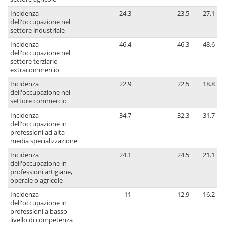
Incidenza
24.3
23.5
27.1
dell'occupazione nel
settore industriale
Incidenza
46.4
46.3
48.6
dell'occupazione nel
settore terziario
extracommercio
Incidenza
22.9
22.5
18.8
dell'occupazione nel
settore commercio
Incidenza
34.7
32.3
31.7
dell'occupazione in
professioni ad alta-
media specializzazione
Incidenza
24.1
24.5
21.1
dell'occupazione in
professioni artigiane,
operaie o agricole
Incidenza
11
12.9
16.2
dell'occupazione in
professioni a basso
livello di competenza