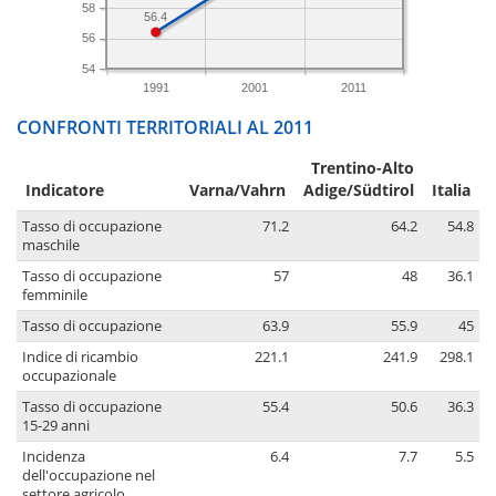
58
56.4
56
54
1991
2001
2011
CONFRONTI TERRITORIALI AL 2011
Trentino-Alto
Indicatore
Varna/Vahrn
Adige/Südtirol
Italia
Tasso di occupazione
71.2
64.2
54.8
maschile
Tasso di occupazione
57
48
36.1
femminile
Tasso di occupazione
63.9
55.9
45
Indice di ricambio
221.1
241.9
298.1
occupazionale
Tasso di occupazione
55.4
50.6
36.3
15-29 anni
Incidenza
6.4
7.7
5.5
dell'occupazione nel
settore agricolo