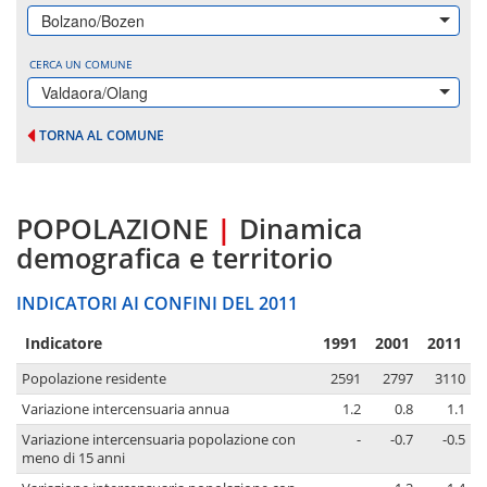
Bolzano/Bozen
CERCA UN COMUNE
Valdaora/Olang
TORNA AL COMUNE
POPOLAZIONE
|
Dinamica
demografica e territorio
INDICATORI AI CONFINI DEL 2011
Indicatore
1991
2001
2011
Popolazione residente
2591
2797
3110
Variazione intercensuaria annua
1.2
0.8
1.1
Variazione intercensuaria popolazione con
-
-0.7
-0.5
meno di 15 anni