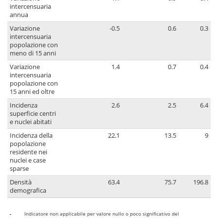
intercensuaria
annua
Variazione
-0.5
0.6
0.3
intercensuaria
popolazione con
meno di 15 anni
Variazione
1.4
0.7
0.4
intercensuaria
popolazione con
15 anni ed oltre
Incidenza
2.6
2.5
6.4
superficie centri
e nuclei abitati
Incidenza della
22.1
13.5
9
popolazione
residente nei
nuclei e case
sparse
Densità
63.4
75.7
196.8
demografica
-
Indicatore non applicabile per valore nullo o poco significativo del