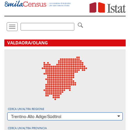
Vai
direttamente
a:
Contenuto
Ricerca
Toggle
navigation
.
VALDAORA/OLANG
CERCA UN'ALTRA REGIONE
Trentino-Alto Adige/Südtirol
CERCA UN'ALTRA PROVINCIA