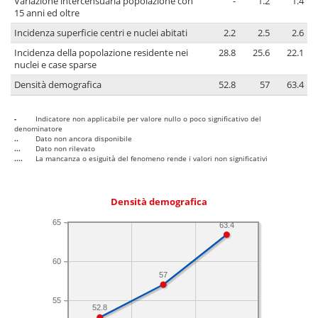
Variazione intercensuaria popolazione con
-
1.2
1.4
15 anni ed oltre
Incidenza superficie centri e nuclei abitati
2.2
2.5
2.6
Incidenza della popolazione residente nei
28.8
25.6
22.1
nuclei e case sparse
Densità demografica
52.8
57
63.4
-
Indicatore non applicabile per valore nullo o poco significativo del
denominatore
..
Dato non ancora disponibile
...
Dato non rilevato
....
La mancanza o esiguità del fenomeno rende i valori non significativi
Densità demografica
65
63.4
60
57
55
52.8