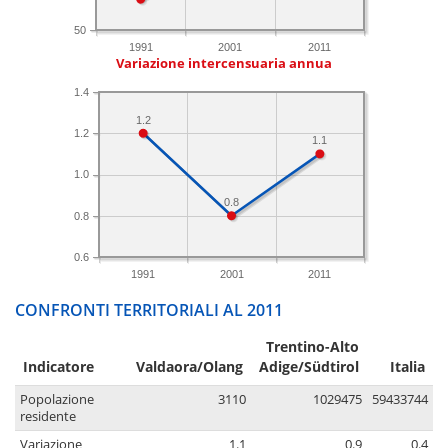
50
1991
2001
2011
Variazione intercensuaria annua
1.4
1.2
1.2
1.1
1.0
0.8
0.8
0.6
1991
2001
2011
CONFRONTI TERRITORIALI AL 2011
Trentino-Alto
Indicatore
Valdaora/Olang
Adige/Südtirol
Italia
Popolazione
3110
1029475
59433744
residente
Variazione
1.1
0.9
0.4