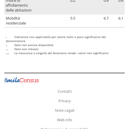
Indice di
0.2
0.4
0.6
affollamento
delle abitazioni
Mobilità
5.5
6.7
6.1
residenziale
-
Indicatore non applicabile per valore nullo o poco significativo del
denominatore
..
Dato non ancora disponibile
...
Dato non rilevato
....
La mancanza o esiguità del fenomeno rende i valori non significativi
Contatti
Privacy
Note Legali
Web info