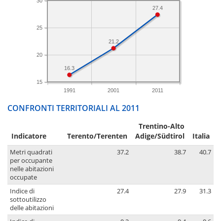
30
27.4
25
21.2
20
16.3
15
1991
2001
2011
CONFRONTI TERRITORIALI AL 2011
Trentino-Alto
Indicatore
Terento/Terenten
Adige/Südtirol
Italia
Metri quadrati
37.2
38.7
40.7
per occupante
nelle abitazioni
occupate
Indice di
27.4
27.9
31.3
sottoutilizzo
delle abitazioni