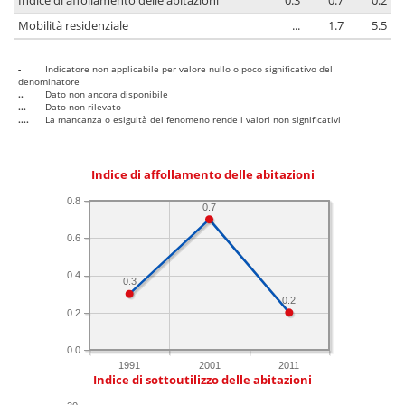
Indice di affollamento delle abitazioni
0.3
0.7
0.2
Mobilità residenziale
...
1.7
5.5
-
Indicatore non applicabile per valore nullo o poco significativo del
denominatore
..
Dato non ancora disponibile
...
Dato non rilevato
....
La mancanza o esiguità del fenomeno rende i valori non significativi
Indice di affollamento delle abitazioni
0.8
0.7
0.6
0.4
0.3
0.2
0.2
0.0
1991
2001
2011
Indice di sottoutilizzo delle abitazioni