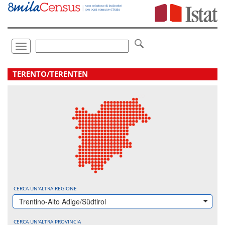
Vai
direttamente
a:
Contenuto
Ricerca
Toggle
navigation
.
TERENTO/TERENTEN
CERCA UN'ALTRA REGIONE
Trentino-Alto Adige/Südtirol
CERCA UN'ALTRA PROVINCIA