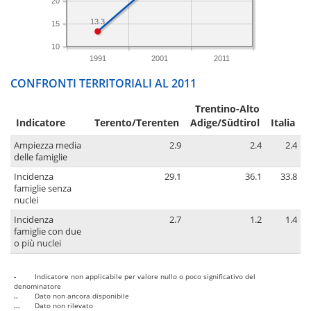
20
13.3
15
10
1991
2001
2011
CONFRONTI TERRITORIALI AL 2011
Trentino-Alto
Indicatore
Terento/Terenten
Adige/Südtirol
Italia
Ampiezza media
2.9
2.4
2.4
delle famiglie
Incidenza
29.1
36.1
33.8
famiglie senza
nuclei
Incidenza
2.7
1.2
1.4
famiglie con due
o più nuclei
-
Indicatore non applicabile per valore nullo o poco significativo del
denominatore
..
Dato non ancora disponibile
...
Dato non rilevato