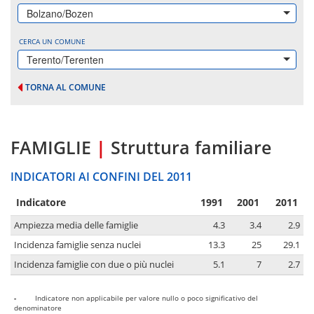
Bolzano/Bozen
CERCA UN COMUNE
Terento/Terenten
TORNA AL COMUNE
FAMIGLIE
|
Struttura familiare
INDICATORI AI CONFINI DEL 2011
Indicatore
1991
2001
2011
Ampiezza media delle famiglie
4.3
3.4
2.9
Incidenza famiglie senza nuclei
13.3
25
29.1
Incidenza famiglie con due o più nuclei
5.1
7
2.7
-
Indicatore non applicabile per valore nullo o poco significativo del
denominatore