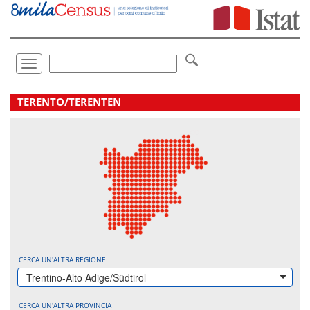
Vai
direttamente
a:
Contenuto
Ricerca
Toggle
navigation
.
TERENTO/TERENTEN
CERCA UN'ALTRA REGIONE
Trentino-Alto Adige/Südtirol
CERCA UN'ALTRA PROVINCIA