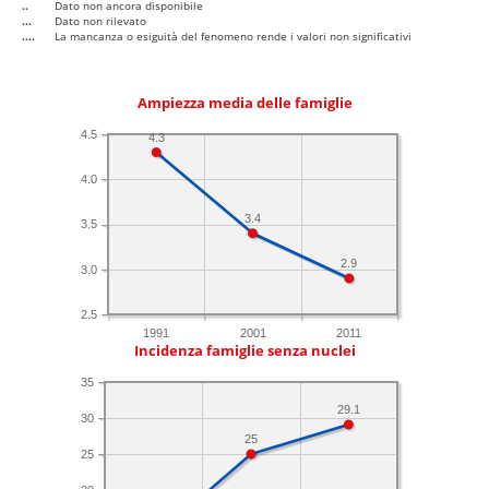
..
Dato non ancora disponibile
...
Dato non rilevato
....
La mancanza o esiguità del fenomeno rende i valori non significativi
Ampiezza media delle famiglie
4.5
4.3
4.0
3.4
3.5
2.9
3.0
2.5
1991
2001
2011
Incidenza famiglie senza nuclei
35
29.1
30
25
25