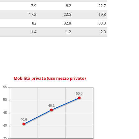
7.9
8.2
22.7
17.2
22.5
19.8
82
82.8
83.3
1.4
1.2
2.3
Mobilità privata (uso mezzo privato)
55
50.8
50
46.1
45
40.6
40
35