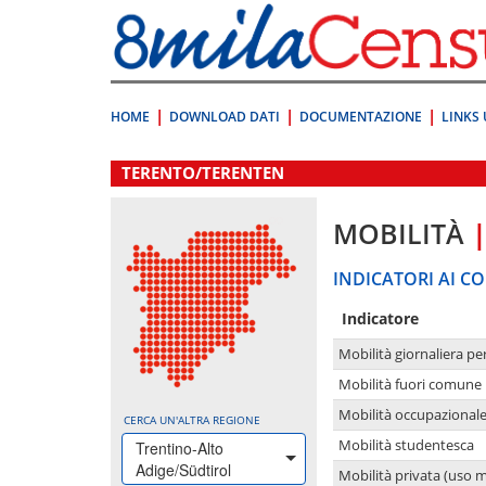
Vai
direttamente
a:
Contenuto
Ricerca
HOME
DOWNLOAD DATI
DOCUMENTAZIONE
LINKS 
.
TERENTO/TERENTEN
MOBILITÀ
INDICATORI AI CO
Indicatore
Mobilità giornaliera pe
Mobilità fuori comune 
Mobilità occupazional
CERCA UN'ALTRA REGIONE
Mobilità studentesca
Trentino-Alto
Adige/Südtirol
Mobilità privata (uso 