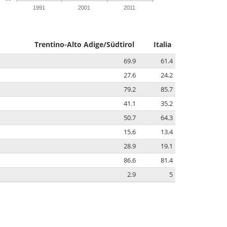
1991
2001
2011
Trentino-Alto Adige/Südtirol
Italia
69.9
61.4
27.6
24.2
79.2
85.7
41.1
35.2
50.7
64.3
15.6
13.4
28.9
19.1
86.6
81.4
2.9
5