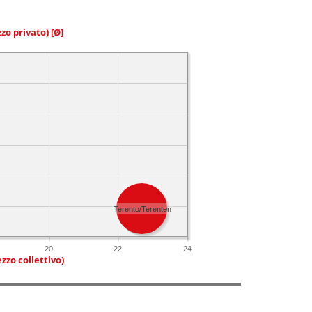
zzo privato)
[Ø]
Terento/Terenten
20
22
24
zzo collettivo)