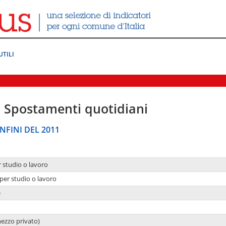
UTILI
|
Spostamenti quotidiani
NFINI DEL 2011
r studio o lavoro
per studio o lavoro
e
mezzo privato)