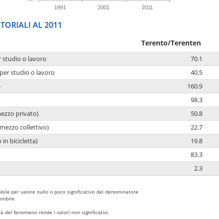
1991
2001
2011
TORIALI AL 2011
Terento/Terenten
r studio o lavoro
70.1
per studio o lavoro
40.5
e
160.9
98.3
mezzo privato)
50.8
mezzo collettivo)
22.7
 in bicicletta)
19.8
83.3
2.3
bile per valore nullo o poco significativo del denominatore
nibile
 del fenomeno rende i valori non significativi