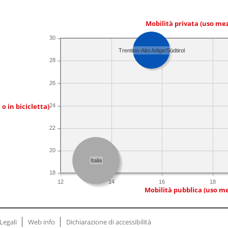
Mobilità privata (uso me
30
Trentino-Alto Adige/Südtirol
28
26
 o in bicicletta)
24
22
20
Italia
18
12
14
16
18
Mobilità pubblica (uso me
Legali
Web info
Dichiarazione di accessibilità