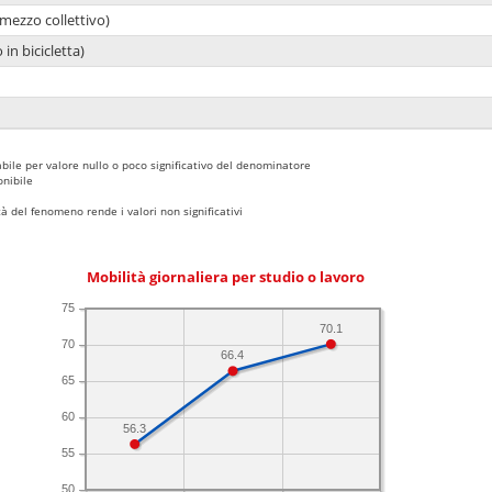
mezzo collettivo)
 in bicicletta)
bile per valore nullo o poco significativo del denominatore
nibile
 del fenomeno rende i valori non significativi
Mobilità giornaliera per studio o lavoro
75
70.1
70
66.4
65
60
56.3
55
50