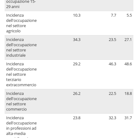
occupazione 15-
29 anni
Incidenza
10.3
7.7
5.5
dell'occupazione
nel settore
agricolo
Incidenza
34.3
23.5
27.1
dell'occupazione
nel settore
industriale
Incidenza
29.2
46.3
48.6
dell'occupazione
nel settore
terziario
extracommercio
Incidenza
26.2
22.5
18.8
dell'occupazione
nel settore
commercio
Incidenza
23.8
32.3
31.7
dell'occupazione
in professioni ad
alta-media