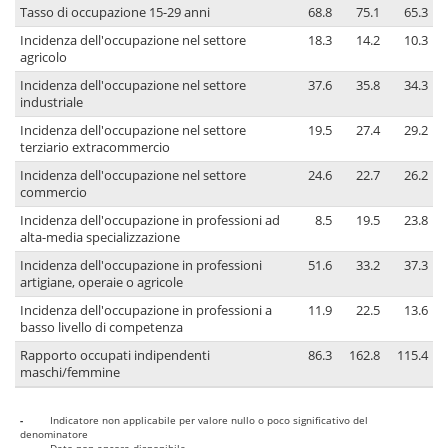
Tasso di occupazione 15-29 anni
68.8
75.1
65.3
Incidenza dell'occupazione nel settore
18.3
14.2
10.3
agricolo
Incidenza dell'occupazione nel settore
37.6
35.8
34.3
industriale
Incidenza dell'occupazione nel settore
19.5
27.4
29.2
terziario extracommercio
Incidenza dell'occupazione nel settore
24.6
22.7
26.2
commercio
Incidenza dell'occupazione in professioni ad
8.5
19.5
23.8
alta-media specializzazione
Incidenza dell'occupazione in professioni
51.6
33.2
37.3
artigiane, operaie o agricole
Incidenza dell'occupazione in professioni a
11.9
22.5
13.6
basso livello di competenza
Rapporto occupati indipendenti
86.3
162.8
115.4
maschi/femmine
-
Indicatore non applicabile per valore nullo o poco significativo del
denominatore