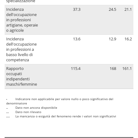
specializzazione
Incidenza
37.3
24.5
21.1
dell'occupazione
in professioni
artigiane, operaie
o agricole
Incidenza
13.6
12.9
16.2
dell'occupazione
in professioni a
basso livello di
competenza
Rapporto
115.4
168
161.1
occupati
indipendenti
maschi/femmine
-
Indicatore non applicabile per valore nullo o poco significativo del
denominatore
..
Dato non ancora disponibile
...
Dato non rilevato
....
La mancanza o esiguità del fenomeno rende i valori non significativi