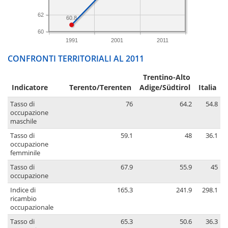
62
60.8
60
1991
2001
2011
CONFRONTI TERRITORIALI AL 2011
Trentino-Alto
Indicatore
Terento/Terenten
Adige/Südtirol
Italia
Tasso di
76
64.2
54.8
occupazione
maschile
Tasso di
59.1
48
36.1
occupazione
femminile
Tasso di
67.9
55.9
45
occupazione
Indice di
165.3
241.9
298.1
ricambio
occupazionale
Tasso di
65.3
50.6
36.3