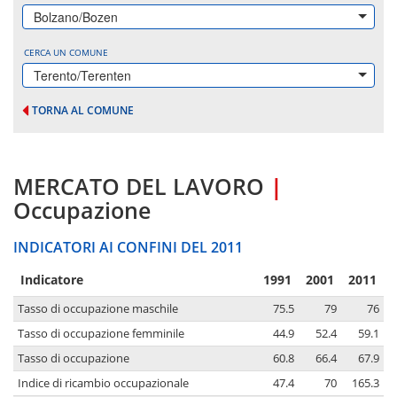
Bolzano/Bozen
CERCA UN COMUNE
Terento/Terenten
TORNA AL COMUNE
MERCATO DEL LAVORO
|
Occupazione
INDICATORI AI CONFINI DEL 2011
Indicatore
1991
2001
2011
Tasso di occupazione maschile
75.5
79
76
Tasso di occupazione femminile
44.9
52.4
59.1
Tasso di occupazione
60.8
66.4
67.9
Indice di ricambio occupazionale
47.4
70
165.3