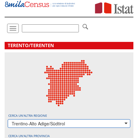
Vai
direttamente
a:
Contenuto
Ricerca
Toggle
navigation
.
TERENTO/TERENTEN
CERCA UN'ALTRA REGIONE
Trentino-Alto Adige/Südtirol
CERCA UN'ALTRA PROVINCIA