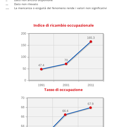
..
Dato non ancora disponibile
...
Dato non rilevato
....
La mancanza o esiguità del fenomeno rende i valori non significativi
Indice di ricambio occupazionale
200
165.3
150
100
70
47.4
50
0
1991
2001
2011
Tasso di occupazione
70
67.9
68
66.4
66
64