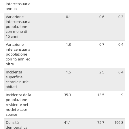
intercensuaria
annua
Variazione
-0.1
0.6
0.3
intercensuaria
popolazione
con meno di
15 anni
Variazione
1.3
0.7
0.4
intercensuaria
popolazione
con 15 anni ed
oltre
Incidenza
1.5
2.5
6.4
superficie
centri e nuclei
abitati
Incidenza della
35.3
13.5
9
popolazione
residente nei
nuclei e case
sparse
Densità
41.1
75.7
196.8
demografica