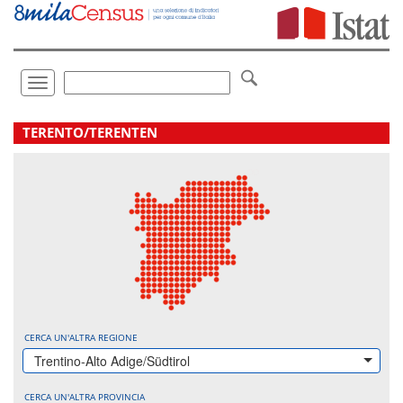
Vai
direttamente
a:
Contenuto
Ricerca
Toggle
navigation
.
TERENTO/TERENTEN
CERCA UN'ALTRA REGIONE
Trentino-Alto Adige/Südtirol
CERCA UN'ALTRA PROVINCIA