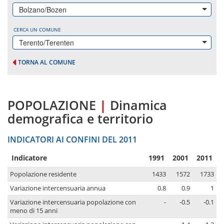
Bolzano/Bozen
CERCA UN COMUNE
Terento/Terenten
TORNA AL COMUNE
POPOLAZIONE
|
Dinamica
demografica e territorio
INDICATORI AI CONFINI DEL 2011
Indicatore
1991
2001
2011
Popolazione residente
1433
1572
1733
Variazione intercensuaria annua
0.8
0.9
1
Variazione intercensuaria popolazione con
-
-0.5
-0.1
meno di 15 anni