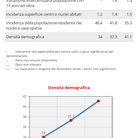
Variazione intercensuaria popolazione con
-
1.4
1.3
15 anni ed oltre
Incidenza superficie centri e nuclei abitati
1.2
1.4
1.5
Incidenza della popolazione residente nei
46.4
41.8
35.3
nuclei e case sparse
Densità demografica
34
37.3
41.1
-
Indicatore non applicabile per valore nullo o poco significativo del
denominatore
..
Dato non ancora disponibile
...
Dato non rilevato
....
La mancanza o esiguità del fenomeno rende i valori non significativi
Densità demografica
42
40
37.3
38
36
34
34