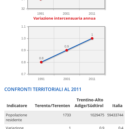
32
1991
2001
2011
Variazione intercensuaria annua
1.1
1
1.0
0.9
0.9
0.8
0.8
0.7
1991
2001
2011
CONFRONTI TERRITORIALI AL 2011
Trentino-Alto
Indicatore
Terento/Terenten
Adige/Südtirol
Italia
Popolazione
1733
1029475
59433744
residente
Variazione
1
0.9
0.4