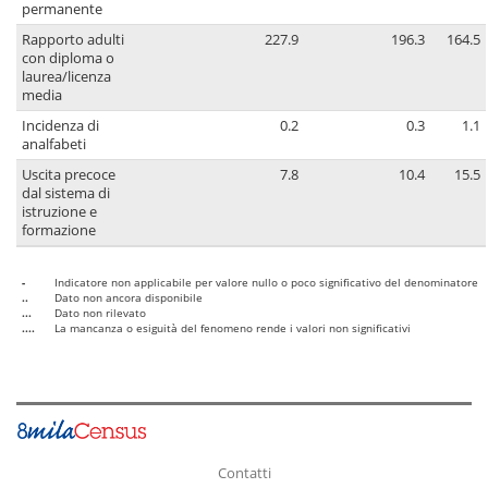
permanente
Rapporto adulti
227.9
196.3
164.5
con diploma o
laurea/licenza
media
Incidenza di
0.2
0.3
1.1
analfabeti
Uscita precoce
7.8
10.4
15.5
dal sistema di
istruzione e
formazione
-
Indicatore non applicabile per valore nullo o poco significativo del denominatore
..
Dato non ancora disponibile
...
Dato non rilevato
....
La mancanza o esiguità del fenomeno rende i valori non significativi
Contatti