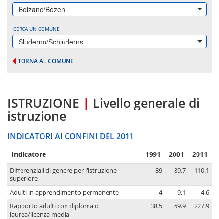
Bolzano/Bozen
CERCA UN COMUNE
Sluderno/Schluderns
TORNA AL COMUNE
ISTRUZIONE
|
Livello generale di
istruzione
INDICATORI AI CONFINI DEL 2011
Indicatore
1991
2001
2011
Differenziali di genere per l'istruzione
89
89.7
110.1
superiore
Adulti in apprendimento permanente
4
9.1
4.6
Rapporto adulti con diploma o
38.5
69.9
227.9
laurea/licenza media