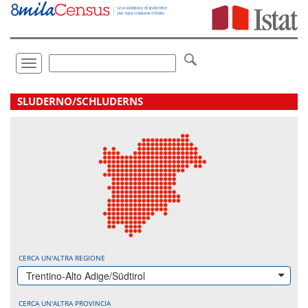
Vai
direttamente
a:
Contenuto
Ricerca
Toggle
navigation
.
SLUDERNO/SCHLUDERNS
CERCA UN'ALTRA REGIONE
Trentino-Alto Adige/Südtirol
CERCA UN'ALTRA PROVINCIA