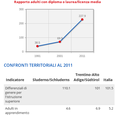
Rapporto adulti con diploma o laurea/licenza media
300
227.9
200
100
69.9
38.5
0
1991
2001
2011
CONFRONTI TERRITORIALI AL 2011
Trentino-Alto
Indicatore
Sluderno/Schluderns
Adige/Südtirol
Italia
Differenziali di
110.1
101
101.5
genere per
l'istruzione
superiore
Adulti in
4.6
6.9
5.2
apprendimento