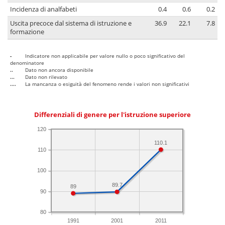
Incidenza di analfabeti
0.4
0.6
0.2
Uscita precoce dal sistema di istruzione e
36.9
22.1
7.8
formazione
-
Indicatore non applicabile per valore nullo o poco significativo del
denominatore
..
Dato non ancora disponibile
...
Dato non rilevato
....
La mancanza o esiguità del fenomeno rende i valori non significativi
Differenziali di genere per l'istruzione superiore
120
110.1
110
100
89.7
89
90
80
1991
2001
2011