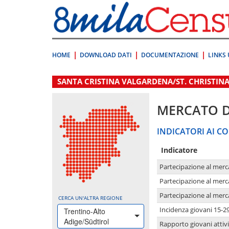
Vai
direttamente
a:
Contenuto
Ricerca
HOME
DOWNLOAD DATI
DOCUMENTAZIONE
LINKS 
.
SANTA CRISTINA VALGARDENA/ST. CHRISTIN
MERCATO 
INDICATORI AI CO
Indicatore
Partecipazione al merc
Partecipazione al merc
Partecipazione al merc
CERCA UN'ALTRA REGIONE
Incidenza giovani 15-2
Trentino-Alto
Adige/Südtirol
Rapporto giovani attivi