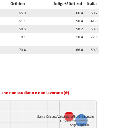
Gröden
Adige/Südtirol
Italia
65.9
66.4
60.7
51.1
50.4
41.8
58.5
58.2
50.8
8.1
10.4
22.5
70.4
68.4
50.8
ni che non studiano e non lavorano
[Ø]
Santa Cristina Valgardena/St. Christina in
Trentino-Alto
Gröden
Adige/Südtirol