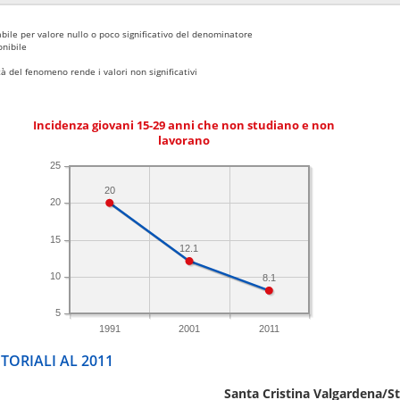
bile per valore nullo o poco significativo del denominatore
nibile
 del fenomeno rende i valori non significativi
Incidenza giovani 15-29 anni che non studiano e non
lavorano
25
20
20
15
12.1
10
8.1
5
1991
2001
2011
TORIALI AL 2011
Santa Cristina Valgardena/St.