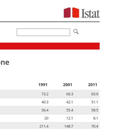
one
1991
2001
2011
73.2
69.3
65.9
40.3
42.1
51.1
56.4
55.4
58.5
20
12.1
8.1
211.4
148.7
70.4