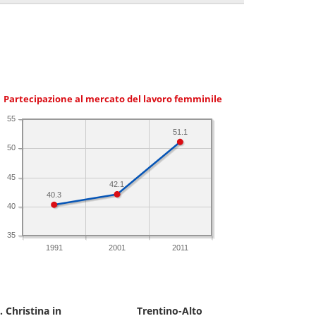
Partecipazione al mercato del lavoro femminile
55
51.1
50
45
42.1
40.3
40
35
1991
2001
2011
 Christina in
Trentino-Alto