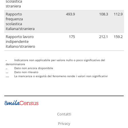
scolastica
straniera
Rapporto
493.9
108.3
112.9
frequenza
scolastica
italiana/straniera
Rapporto lavoro
175
212.1
159.2
indipendente
italiano/straniero
-
Indicatore non applicabile per valore nullo o poco significativo del
denominatore
..
Dato non ancora disponibile
...
Dato non rilevato
....
La mancanza o esiguità del fenomeno rende i valori non significativi
Contatti
Privacy