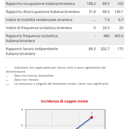
Rapporto occupazione italiana/straniera
108.2
89.5
103
Rapporto disoccupazione italiana/straniera
31.8
68.3
140.1
Indice di mobilità residenziale straniera
...
7.9
6.7
Indice di frequenza scolastica straniera
0
33.3
20
Rapporto frequenza scolastica
-
480
493.9
italiana/straniera
Rapporto lavoro indipendente
89.3
202.7
175
italiano/straniero
-
Indicatore non applicabile per valore nullo o poco significativo del
denominatore
..
Dato non ancora disponibile
...
Dato non rilevato
....
La mancanza o esiguità del fenomeno rende i valori non significativi
Incidenza di coppie miste
8
7
6