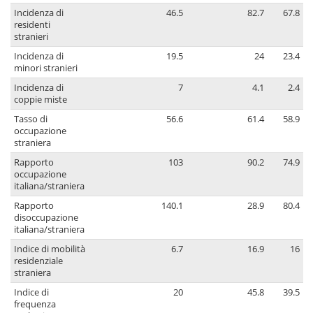
Incidenza di
46.5
82.7
67.8
residenti
stranieri
Incidenza di
19.5
24
23.4
minori stranieri
Incidenza di
7
4.1
2.4
coppie miste
Tasso di
56.6
61.4
58.9
occupazione
straniera
Rapporto
103
90.2
74.9
occupazione
italiana/straniera
Rapporto
140.1
28.9
80.4
disoccupazione
italiana/straniera
Indice di mobilità
6.7
16.9
16
residenziale
straniera
Indice di
20
45.8
39.5
frequenza