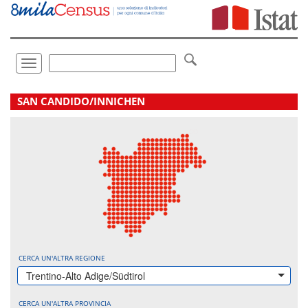
Vai
direttamente
a:
Contenuto
Ricerca
Toggle
navigation
.
SAN CANDIDO/INNICHEN
CERCA UN'ALTRA REGIONE
Trentino-Alto Adige/Südtirol
CERCA UN'ALTRA PROVINCIA