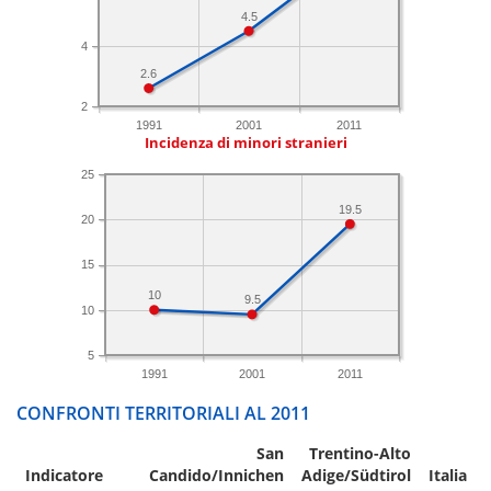
4.5
4
2.6
2
1991
2001
2011
Incidenza di minori stranieri
25
19.5
20
15
10
9.5
10
5
1991
2001
2011
CONFRONTI TERRITORIALI AL 2011
San
Trentino-Alto
Indicatore
Candido/Innichen
Adige/Südtirol
Italia