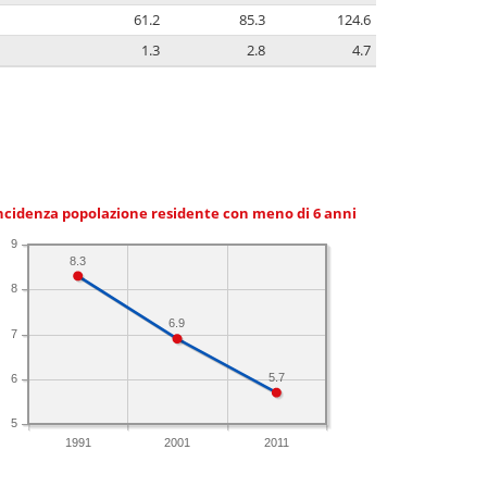
61.2
85.3
124.6
1.3
2.8
4.7
ncidenza popolazione residente con meno di 6 anni
9
8.3
8
6.9
7
5.7
6
5
1991
2001
2011