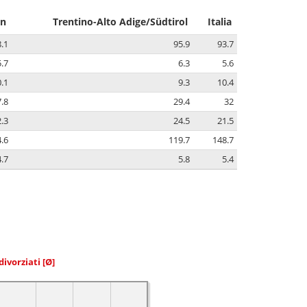
en
Trentino-Alto Adige/Südtirol
Italia
.1
95.9
93.7
5.7
6.3
5.6
.1
9.3
10.4
.8
29.4
32
.3
24.5
21.5
.6
119.7
148.7
4.7
5.8
5.4
divorziati
[Ø]