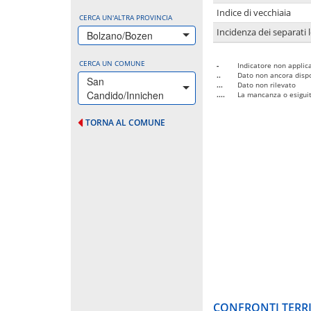
Indice di vecchiaia
CERCA UN'ALTRA PROVINCIA
Incidenza dei separati 
Bolzano/Bozen
CERCA UN COMUNE
-
Indicatore non applica
..
Dato non ancora dispo
San
...
Dato non rilevato
Candido/Innichen
....
La mancanza o esiguità
TORNA AL COMUNE
CONFRONTI TERRI