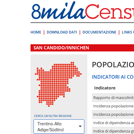
Vai
direttamente
a:
Contenuto
Ricerca
HOME
DOWNLOAD DATI
DOCUMENTAZIONE
LINKS 
.
SAN CANDIDO/INNICHEN
POPOLAZI
INDICATORI AI CO
Indicatore
Rapporto di mascolinit
Incidenza popolazione 
Incidenza popolazione 
CERCA UN'ALTRA REGIONE
Indice di dipendenza a
Trentino-Alto
Adige/Südtirol
Indice di dipendenza g