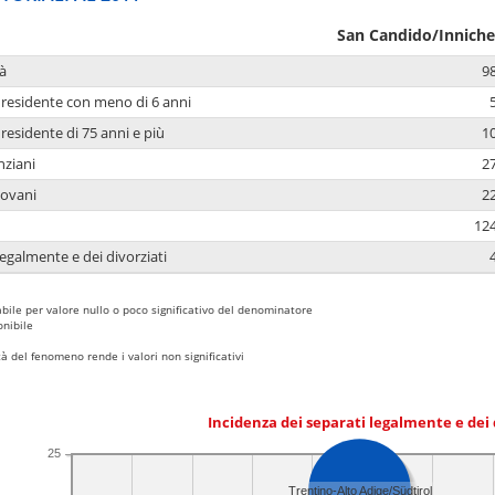
San Candido/Innich
à
98
residente con meno di 6 anni
residente di 75 anni e più
10
nziani
27
iovani
22
124
legalmente e dei divorziati
bile per valore nullo o poco significativo del denominatore
nibile
 del fenomeno rende i valori non significativi
Incidenza dei separati legalmente e dei 
25
Trentino-Alto Adige/Südtirol