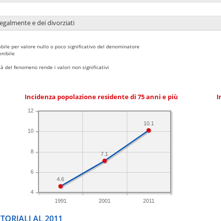
legalmente e dei divorziati
bile per valore nullo o poco significativo del denominatore
nibile
 del fenomeno rende i valori non significativi
Incidenza popolazione residente di 75 anni e più
I
12
10.1
10
8
7.1
6
4.6
4
1991
2001
2011
TORIALI AL 2011