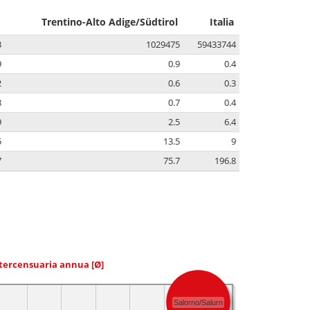
Trentino-Alto Adige/Südtirol
Italia
3
1029475
59433744
9
0.9
0.4
2
0.6
0.3
8
0.7
0.4
9
2.5
6.4
5
13.5
9
7
75.7
196.8
ntercensuaria annua
[Ø]
Salorno/Salurn