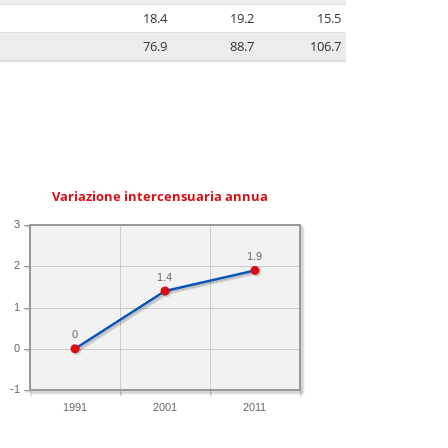
18.4
19.2
15.5
76.9
88.7
106.7
Variazione intercensuaria annua
3
1.9
2
1.4
1
0
0
-1
1991
2001
2011