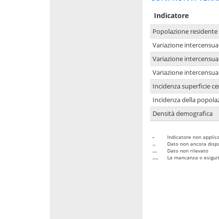
Indicatore
Popolazione residente
Variazione intercensua
Variazione intercensua
Variazione intercensua
Incidenza superficie cen
Incidenza della popolaz
Densità demografica
-
Indicatore non applica
..
Dato non ancora dispo
...
Dato non rilevato
....
La mancanza o esiguità