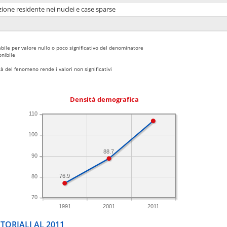
ione residente nei nuclei e case sparse
bile per valore nullo o poco significativo del denominatore
nibile
 del fenomeno rende i valori non significativi
Densità demografica
110
100
88.7
90
76.9
80
70
1991
2001
2011
TORIALI AL 2011