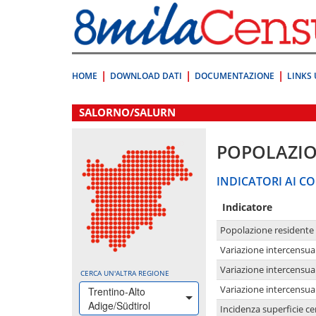
Vai
direttamente
a:
Contenuto
Ricerca
HOME
DOWNLOAD DATI
DOCUMENTAZIONE
LINKS 
.
SALORNO/SALURN
POPOLAZI
INDICATORI AI CO
Indicatore
Popolazione residente
Variazione intercensua
Variazione intercensua
CERCA UN'ALTRA REGIONE
Variazione intercensua
Trentino-Alto
Adige/Südtirol
Incidenza superficie cen