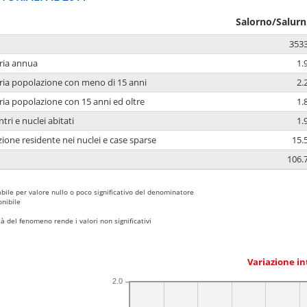
Salorno/Salurn
353
ria annua
1.
ria popolazione con meno di 15 anni
2.
ria popolazione con 15 anni ed oltre
1.
tri e nuclei abitati
1.
ione residente nei nuclei e case sparse
15.
106.
bile per valore nullo o poco significativo del denominatore
nibile
 del fenomeno rende i valori non significativi
Variazione i
2.0