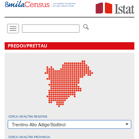
Vai
direttamente
a:
Contenuto
Ricerca
Toggle
navigation
.
PREDOI/PRETTAU
CERCA UN'ALTRA REGIONE
Trentino-Alto Adige/Südtirol
CERCA UN'ALTRA PROVINCIA