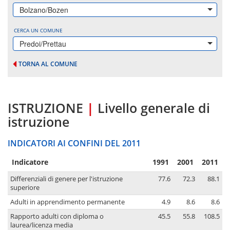
Bolzano/Bozen
CERCA UN COMUNE
Predoi/Prettau
TORNA AL COMUNE
ISTRUZIONE
|
Livello generale di
istruzione
INDICATORI AI CONFINI DEL 2011
Indicatore
1991
2001
2011
Differenziali di genere per l'istruzione
77.6
72.3
88.1
superiore
Adulti in apprendimento permanente
4.9
8.6
8.6
Rapporto adulti con diploma o
45.5
55.8
108.5
laurea/licenza media