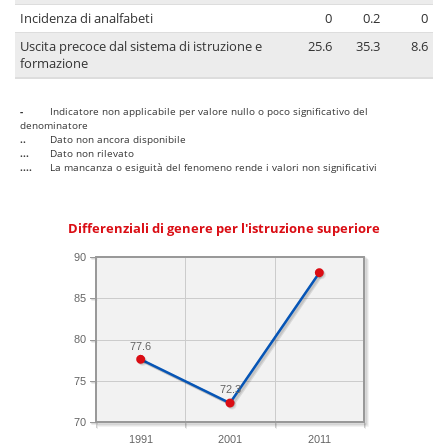
Incidenza di analfabeti
0
0.2
0
Uscita precoce dal sistema di istruzione e
25.6
35.3
8.6
formazione
-
Indicatore non applicabile per valore nullo o poco significativo del
denominatore
..
Dato non ancora disponibile
...
Dato non rilevato
....
La mancanza o esiguità del fenomeno rende i valori non significativi
Differenziali di genere per l'istruzione superiore
90
85
80
77.6
75
72.3
70
1991
2001
2011