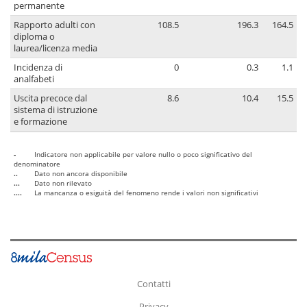
permanente
Rapporto adulti con
108.5
196.3
164.5
diploma o
laurea/licenza media
Incidenza di
0
0.3
1.1
analfabeti
Uscita precoce dal
8.6
10.4
15.5
sistema di istruzione
e formazione
-
Indicatore non applicabile per valore nullo o poco significativo del
denominatore
..
Dato non ancora disponibile
...
Dato non rilevato
....
La mancanza o esiguità del fenomeno rende i valori non significativi
Contatti
Privacy