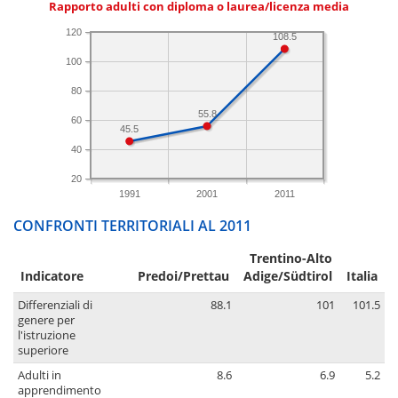
Rapporto adulti con diploma o laurea/licenza media
120
108.5
100
80
55.8
60
45.5
40
20
1991
2001
2011
CONFRONTI TERRITORIALI AL 2011
Trentino-Alto
Indicatore
Predoi/Prettau
Adige/Südtirol
Italia
Differenziali di
88.1
101
101.5
genere per
l'istruzione
superiore
Adulti in
8.6
6.9
5.2
apprendimento