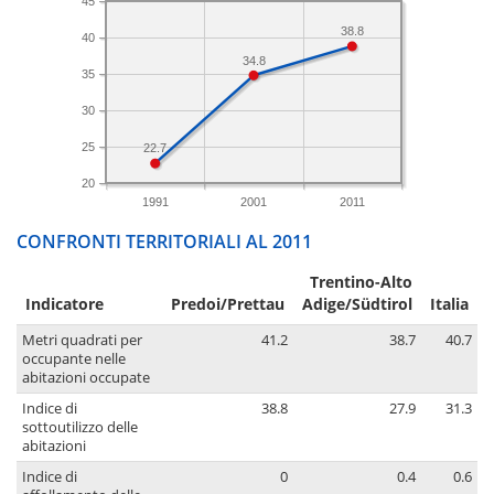
45
38.8
40
34.8
35
30
25
22.7
20
1991
2001
2011
CONFRONTI TERRITORIALI AL 2011
Trentino-Alto
Indicatore
Predoi/Prettau
Adige/Südtirol
Italia
Metri quadrati per
41.2
38.7
40.7
occupante nelle
abitazioni occupate
Indice di
38.8
27.9
31.3
sottoutilizzo delle
abitazioni
Indice di
0
0.4
0.6