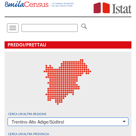
Vai
direttamente
a:
Contenuto
Ricerca
Toggle
navigation
.
PREDOI/PRETTAU
CERCA UN'ALTRA REGIONE
Trentino-Alto Adige/Südtirol
CERCA UN'ALTRA PROVINCIA