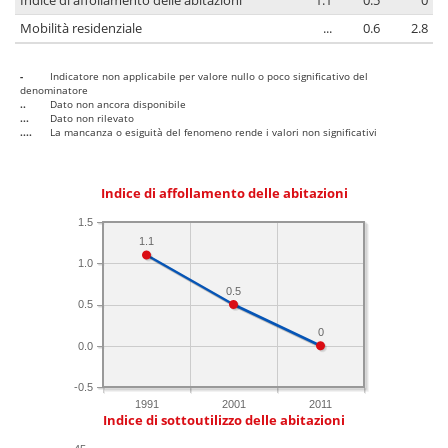
Indice di affollamento delle abitazioni
1.1
0.5
0
Mobilità residenziale
...
0.6
2.8
-
Indicatore non applicabile per valore nullo o poco significativo del
denominatore
..
Dato non ancora disponibile
...
Dato non rilevato
....
La mancanza o esiguità del fenomeno rende i valori non significativi
Indice di affollamento delle abitazioni
1.5
1.1
1.0
0.5
0.5
0
0.0
-0.5
1991
2001
2011
Indice di sottoutilizzo delle abitazioni