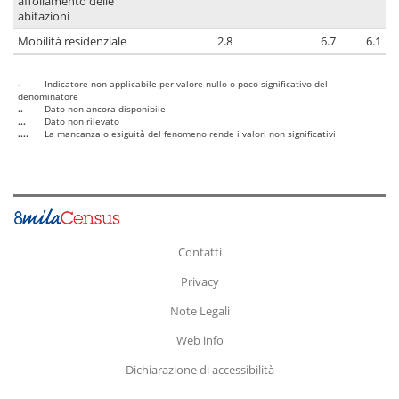
affollamento delle
abitazioni
Mobilità residenziale
2.8
6.7
6.1
-
Indicatore non applicabile per valore nullo o poco significativo del
denominatore
..
Dato non ancora disponibile
...
Dato non rilevato
....
La mancanza o esiguità del fenomeno rende i valori non significativi
Contatti
Privacy
Note Legali
Web info
Dichiarazione di accessibilità