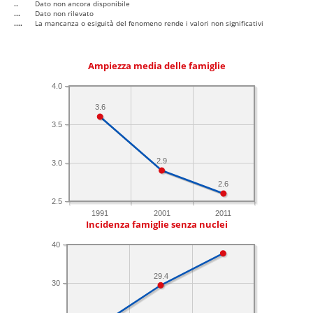
..
Dato non ancora disponibile
...
Dato non rilevato
....
La mancanza o esiguità del fenomeno rende i valori non significativi
Ampiezza media delle famiglie
4.0
3.6
3.5
2.9
3.0
2.6
2.5
1991
2001
2011
Incidenza famiglie senza nuclei
40
29.4
30