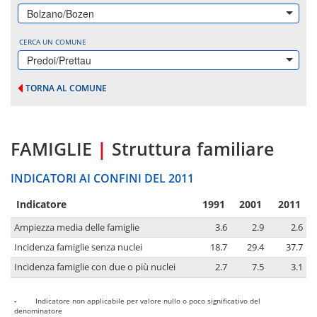
Bolzano/Bozen
CERCA UN COMUNE
Predoi/Prettau
TORNA AL COMUNE
FAMIGLIE
|
Struttura familiare
INDICATORI AI CONFINI DEL 2011
Indicatore
1991
2001
2011
Ampiezza media delle famiglie
3.6
2.9
2.6
Incidenza famiglie senza nuclei
18.7
29.4
37.7
Incidenza famiglie con due o più nuclei
2.7
7.5
3.1
-
Indicatore non applicabile per valore nullo o poco significativo del
denominatore