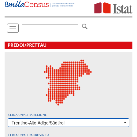
Vai
direttamente
a:
Contenuto
Ricerca
Toggle
navigation
.
PREDOI/PRETTAU
CERCA UN'ALTRA REGIONE
Trentino-Alto Adige/Südtirol
CERCA UN'ALTRA PROVINCIA