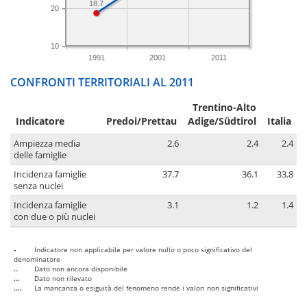
18.7
20
10
1991
2001
2011
CONFRONTI TERRITORIALI AL 2011
Trentino-Alto
Indicatore
Predoi/Prettau
Adige/Südtirol
Italia
Ampiezza media
2.6
2.4
2.4
delle famiglie
Incidenza famiglie
37.7
36.1
33.8
senza nuclei
Incidenza famiglie
3.1
1.2
1.4
con due o più nuclei
-
Indicatore non applicabile per valore nullo o poco significativo del
denominatore
..
Dato non ancora disponibile
...
Dato non rilevato
....
La mancanza o esiguità del fenomeno rende i valori non significativi