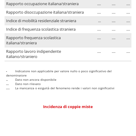
Rapporto occupazione italiana/straniera
....
....
....
Rapporto disoccupazione italiana/straniera
....
....
....
Indice di mobilità residenziale straniera
...
....
....
Indice di frequenza scolastica straniera
....
....
....
Rapporto frequenza scolastica
....
....
....
italiana/straniera
Rapporto lavoro indipendente
....
....
....
italiano/straniero
-
Indicatore non applicabile per valore nullo o poco significativo del
denominatore
..
Dato non ancora disponibile
...
Dato non rilevato
....
La mancanza o esiguità del fenomeno rende i valori non significativi
Incidenza di coppie miste