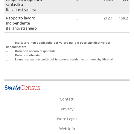
scolastica
italiana/straniera
Rapporto lavoro
....
212.1
159.2
indipendente
italiano/straniero
-
Indicatore non applicabile per valore nullo o poco significativo del
denominatore
..
Dato non ancora disponibile
...
Dato non rilevato
....
La mancanza o esiguità del fenomeno rende i valori non significativi
Contatti
Privacy
Note Legali
Web info