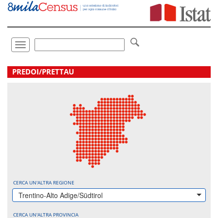
Vai
direttamente
a:
Contenuto
Ricerca
Toggle
navigation
.
PREDOI/PRETTAU
CERCA UN'ALTRA REGIONE
Trentino-Alto Adige/Südtirol
CERCA UN'ALTRA PROVINCIA