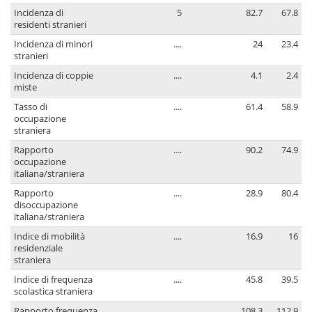
Incidenza di
5
82.7
67.8
residenti stranieri
Incidenza di minori
....
24
23.4
stranieri
Incidenza di coppie
....
4.1
2.4
miste
Tasso di
....
61.4
58.9
occupazione
straniera
Rapporto
....
90.2
74.9
occupazione
italiana/straniera
Rapporto
....
28.9
80.4
disoccupazione
italiana/straniera
Indice di mobilità
....
16.9
16
residenziale
straniera
Indice di frequenza
....
45.8
39.5
scolastica straniera
Rapporto frequenza
....
108.3
112.9